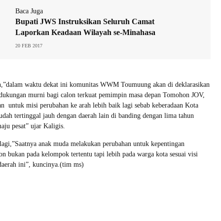
Baca Juga
Bupati JWS Instruksikan Seluruh Camat
Laporkan Keadaan Wilayah se-Minahasa
20 FEB 2017
n,”dalam waktu dekat ini komunitas WWM Toumuung akan di deklarasikan
dukungan murni bagi calon terkuat pemimpin masa depan Tomohon JOV,
kan untuk misi perubahan ke arah lebih baik lagi sebab keberadaan Kota
udah tertinggal jauh dengan daerah lain di banding dengan lima tahun
ju pesat” ujar Kaligis.
 lagi,”Saatnya anak muda melakukan perubahan untuk kepentingan
 bukan pada kelompok tertentu tapi lebih pada warga kota sesuai visi
daerah ini”, kuncinya.(tim ms)