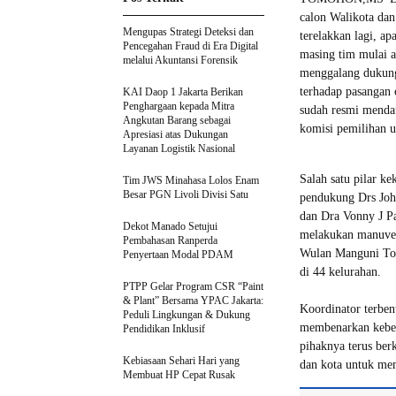
calon Walikota dan
Mengupas Strategi Deteksi dan
terelakkan lagi, ap
Pencegahan Fraud di Era Digital
masing tim mulai 
melalui Akuntansi Forensik
menggalang dukunga
terhadap pasangan 
KAI Daop 1 Jakarta Berikan
Penghargaan kepada Mitra
sudah resmi mendaf
Angkutan Barang sebagai
komisi pemilihan
Apresiasi atas Dukungan
Layanan Logistik Nasional
Salah satu pilar k
Tim JWS Minahasa Lolos Enam
Besar PGN Livoli Divisi Satu
pendukung Drs Jo
dan Dra Vonny J P
Dekot Manado Setujui
melakukan manuver
Pembahasan Ranperda
Wulan Manguni Tou
Penyertaan Modal PDAM
di 44 kelurahan.
PTPP Gelar Program CSR “Paint
& Plant” Bersama YPAC Jakarta:
Koordinator terbe
Peduli Lingkungan & Dukung
membenarkan keber
Pendidikan Inklusif
pihaknya terus be
Kebiasaan Sehari Hari yang
dan kota untuk me
Membuat HP Cepat Rusak