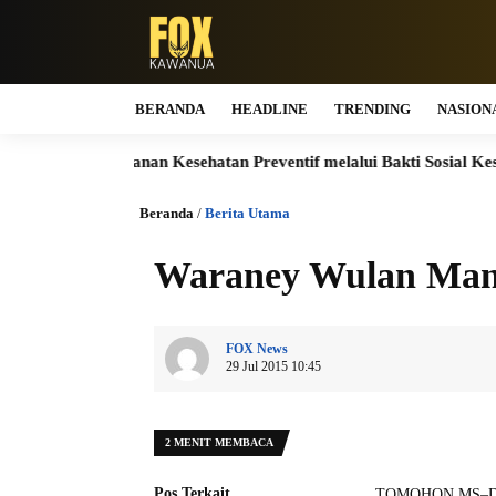
BERANDA
HEADLINE
TRENDING
NASION
s Layanan Kesehatan Preventif melalui Bakti Sosial Kesehatan
Beranda
/
Berita Utama
Waraney Wulan Man
FOX News
29 Jul 2015 10:45
2 MENIT MEMBACA
Pos Terkait
TOMOHON,MS–Duel