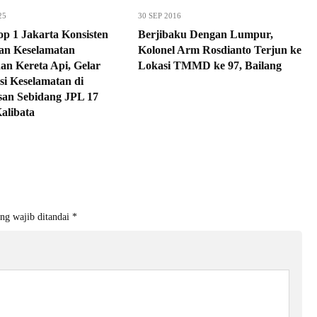
25
30 SEP 2016
p 1 Jakarta Konsisten
Berjibaku Dengan Lumpur,
an Keselamatan
Kolonel Arm Rosdianto Terjun ke
an Kereta Api, Gelar
Lokasi TMMD ke 97, Bailang
asi Keselamatan di
asan Sebidang JPL 17
alibata
ng wajib ditandai
*