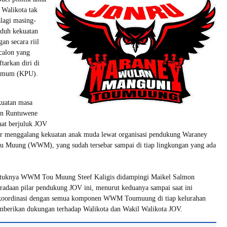
 Walikota tak
alagi masing-
aduh kekuatan
n secara riil
calon yang
tarkan diri di
 umum (KPU).
ekuatan masa
hn Runtuwene
aat berjuluk JOV
 menggalang kekuatan anak muda lewat organisasi pendukung Waraney
 Muung (WWM), yang sudah tersebar sampai di tiap lingkungan yang ada
ntuknya WWM Tou Muung Steef Kaligis didampingi Maikel Salmon
adaan pilar pendukung JOV ini, menurut keduanya sampai saat ini
rkoordinasi dengan semua komponen WWM Toumuung di tiap kelurahan
mberikan dukungan terhadap Walikota dan Wakil Walikota JOV.