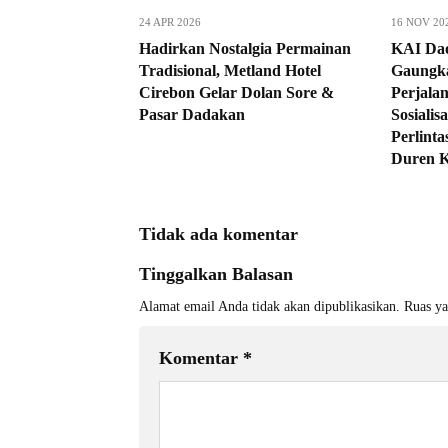
24 APR 2026
16 NOV 20
Hadirkan Nostalgia Permainan
KAI Dao
Tradisional, Metland Hotel
Gaungk
Cirebon Gelar Dolan Sore &
Perjalan
Pasar Dadakan
Sosialis
Perlint
Duren K
Tidak ada komentar
Tinggalkan Balasan
Alamat email Anda tidak akan dipublikasikan.
Ruas ya
Komentar
*