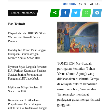
0
133
TOMOHON
1 MENIT MEMBACA
Pos Terkait
Disperindag dan BBPOM Sidak
Warung dan Toko di Pesisir
Pantura
Holiday Inn Resort Bali Canggu
Hidupkan Liburan dengan
Momen Spesial Setiap Hari
TOMOHON,MS–Ibadah
Nyaman Sejak Langkah Pertama:
peringatan kematian Tuhan
KAI Perkuat Keandalan Fasilitas
Yesus (Jumat Agung) yang
Stasiun Seiring Pertumbuhan
Pengguna LRT Jabodebek
dilaksanakan diseluruh Gereja
di wilayah hukum kepolisian
MyGamer 1Gbps Review: IP
resor Tomohon, Sonder dan
Static + WiFi 6
Tanawangko mendapat
penjagaan guna mengantisipasi
Kementerian PU Akselerasi
Penyelesaian 15 Bendungan
gangguan.
untuk Perkuat Kedaulatan Pangan