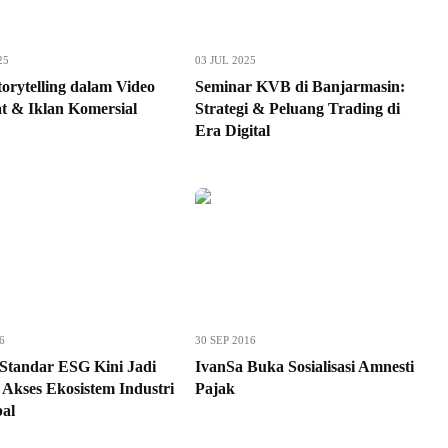
25
03 JUL 2025
orytelling dalam Video
Seminar KVB di Banjarmasin:
t & Iklan Komersial
Strategi & Peluang Trading di
Era Digital
6
30 SEP 2016
tandar ESG Kini Jadi
IvanSa Buka Sosialisasi Amnesti
 Akses Ekosistem Industri
Pajak
al