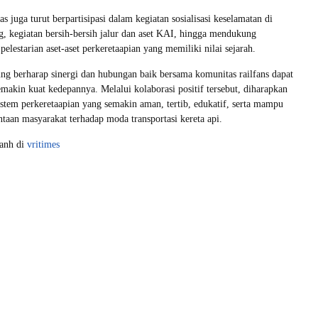
as juga turut berpartisipasi dalam kegiatan sosialisasi keselamatan di
ng, kegiatan bersih-bersih jalur dan aset KAI, hingga mendukung
elestarian aset-aset perkeretaapian yang memiliki nilai sejarah.
g berharap sinergi dan hubungan baik bersama komunitas railfans dapat
semakin kuat kedepannya. Melalui kolaborasi positif tersebut, diharapkan
sistem perkeretaapian yang semakin aman, tertib, edukatif, serta mampu
taan masyarakat terhadap moda transportasi kereta api.
yanh di
vritimes