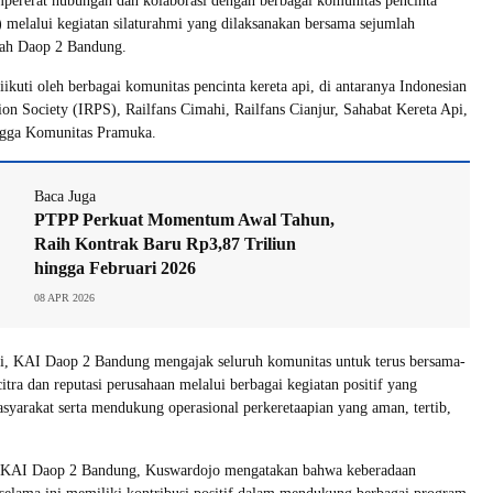
pererat hubungan dan kolaborasi dengan berbagai komunitas pencinta
s) melalui kegiatan silaturahmi yang dilaksanakan bersama sejumlah
yah Daop 2 Bandung.
iikuti oleh berbagai komunitas pencinta kereta api, di antaranya Indonesian
ion Society (IRPS), Railfans Cimahi, Railfans Cianjur, Sahabat Kereta Api,
ingga Komunitas Pramuka.
Baca Juga
PTPP Perkuat Momentum Awal Tahun,
Raih Kontrak Baru Rp3,87 Triliun
hingga Februari 2026
08 APR 2026
ni, KAI Daop 2 Bandung mengajak seluruh komunitas untuk terus bersama-
ra dan reputasi perusahaan melalui berbagai kegiatan positif yang
syarakat serta mendukung operasional perkeretaapian yang aman, tertib,
KAI Daop 2 Bandung, Kuswardojo mengatakan bahwa keberadaan