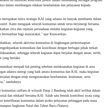
 selama ini memiliki kontribusi positif dalam mendukung berbagai program
snya dalam membangun edukasi keselamatan dan pelayanan kepada
ns merupakan mitra strategis KAI yang selama ini banyak membantu dalam
positif. Kami mengajak seluruh komunitas untuk terus bersinergi bersama
tkan citra dan reputasi perusahaan melalui kegiatan-kegiatan yang
dan bermanfaat bagi masyarakat,” ujar Kuswardojo.
hkan, seluruh aktivitas komunitas di lingkungan perkeretaapian
engedepankan komunikasi dan koordinasi dengan berbagai pihak terkait
ilaksanakan, sehingga seluruh kegiatan dapat berjalan dengan aman, tertib,
an yang berlaku.
munikasi menjadi hal penting sebelum melaksanakan kegiatan di area
ngan adanya sinergi yang baik antara komunitas dan KAI, maka kegiatan
s berjalan dengan tetap mengutamakan keselamatan, keamanan, serta
ma,” tambahnya.
i komunitas railfans di wilayah Daop 2 Bandung telah aktif terlibat dalam
sosial dan edukatif bersama KAI. Salah satu bentuk kontribusi nyata yang
kni keterlibatan komunitas dalam posko pelayanan pelanggan pada masa
maupun Angkutan Natal dan Tahun Baru (Nataru).