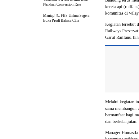
Bandung terus mem
Naikkan Conversion Rate
kereta api (railfan
komunitas di wila
Mantap!!!.. FBS Unima Segera
Buka Prodi Bahasa Cina
Kegiatan tersebut d
Railways Preservat
Garut Railfans, h
Melalui kegiatan i
sama membangun cit
bermanfaat bagi ma
dan berkelanjutan.
Manager Humasda 