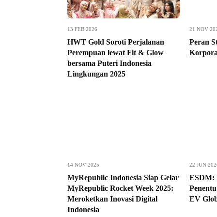
13 FEB 2026
21 NOV 20
HWT Gold Soroti Perjalanan
Peran St
Perempuan lewat Fit & Glow
Korpora
bersama Puteri Indonesia
Lingkungan 2025
14 NOV 2025
22 JUN 202
MyRepublic Indonesia Siap Gelar
ESDM: S
MyRepublic Rocket Week 2025:
Penentu
Meroketkan Inovasi Digital
EV Glob
Indonesia