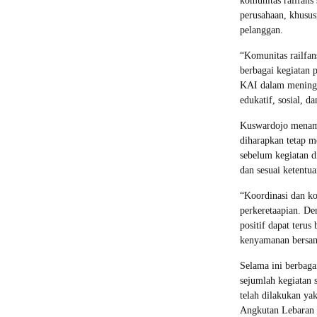
komunitas railfans
perusahaan, khusu
pelanggan.
“Komunitas railfa
berbagai kegiatan 
KAI dalam meningka
edukatif, sosial, 
Kuswardojo menamba
diharapkan tetap m
sebelum kegiatan d
dan sesuai ketentu
“Koordinasi dan ko
perkeretaapian. De
positif dapat teru
kenyamanan bersa
Selama ini berbaga
sejumlah kegiatan 
telah dilakukan ya
Angkutan Lebaran 