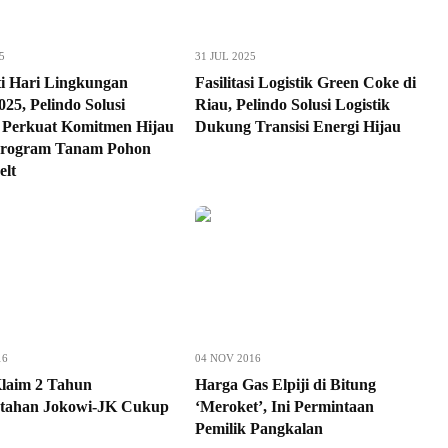
5
31 JUL 2025
ti Hari Lingkungan
Fasilitasi Logistik Green Coke di
25, Pelindo Solusi
Riau, Pelindo Solusi Logistik
k Perkuat Komitmen Hijau
Dukung Transisi Energi Hijau
Program Tanam Pohon
elt
16
04 NOV 2016
laim 2 Tahun
Harga Gas Elpiji di Bitung
tahan Jokowi-JK Cukup
‘Meroket’, Ini Permintaan
Pemilik Pangkalan