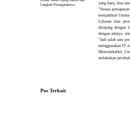
Kenali Tanda Anjing Rabies dan
yang baru, bisa me
Langkah Penanganannya
“Sesuai pemaparan 
menjadikan Unima u
Lulusan atau prod
ditopang dengan f
dengan adanya sist
“Jadi salah satu p
menggunakan IT ma
Menristekdikti, U
melakukan perubah
Pos Terkait