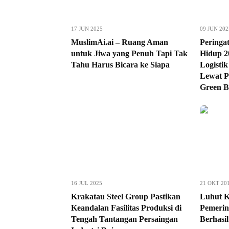
17 JUN 2025
09 JUN 202
MuslimAi.ai – Ruang Aman
Peringa
untuk Jiwa yang Penuh Tapi Tak
Hidup 20
Tahu Harus Bicara ke Siapa
Logisti
Lewat 
Green B
16 JUL 2025
21 OKT 20
Krakatau Steel Group Pastikan
Luhut K
Keandalan Fasilitas Produksi di
Pemerin
Tengah Tantangan Persaingan
Berhasil