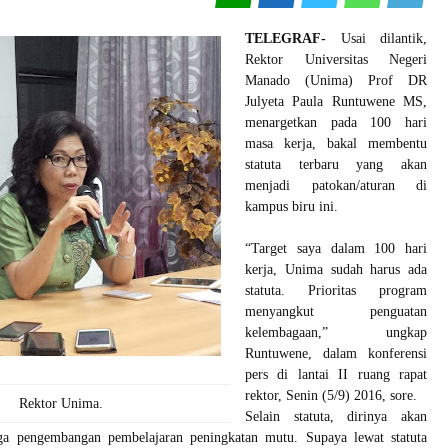
TELEGRAF-
Usai dilantik,
Rektor Universitas Negeri
Manado (Unima) Prof DR
Julyeta Paula Runtuwene MS,
menargetkan pada 100 hari
masa kerja, bakal membentu
statuta terbaru yang akan
menjadi patokan/aturan di
kampus biru ini.
“Target saya dalam 100 hari
kerja, Unima sudah harus ada
statuta. Prioritas program
menyangkut penguatan
kelembagaan,” ungkap
Runtuwene, dalam konferensi
pers di lantai II ruang rapat
rektor, Senin (5/9) 2016, sore.
Rektor Unima.
Selain statuta, dirinya akan
ga pengembangan pembelajaran peningkatan mutu. Supaya lewat statuta