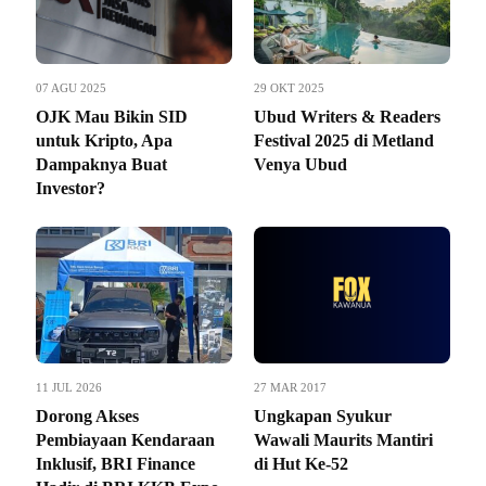
07 AGU 2025
29 OKT 2025
OJK Mau Bikin SID
Ubud Writers & Readers
untuk Kripto, Apa
Festival 2025 di Metland
Dampaknya Buat
Venya Ubud
Investor?
11 JUL 2026
27 MAR 2017
Dorong Akses
Ungkapan Syukur
Pembiayaan Kendaraan
Wawali Maurits Mantiri
Inklusif, BRI Finance
di Hut Ke-52