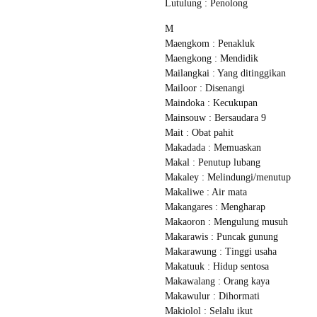
Lutulung : Penolong
M
Maengkom : Penakluk
Maengkong : Mendidik
Mailangkai : Yang ditinggikan
Mailoor : Disenangi
Maindoka : Kecukupan
Mainsouw : Bersaudara 9
Mait : Obat pahit
Makadada : Memuaskan
Makal : Penutup lubang
Makaley : Melindungi/menutup
Makaliwe : Air mata
Makangares : Mengharap
Makaoron : Mengulung musuh
Makarawis : Puncak gunung
Makarawung : Tinggi usaha
Makatuuk : Hidup sentosa
Makawalang : Orang kaya
Makawulur : Dihormati
Makiolol : Selalu ikut