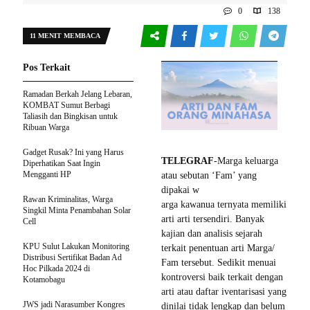
0
138
11 MENIT MEMBACA
Pos Terkait
Ramadan Berkah Jelang Lebaran,
KOMBAT Sumut Berbagi
Taliasih dan Bingkisan untuk
Ribuan Warga
Gadget Rusak? Ini yang Harus
TELEGRAF
-Marga keluarga
Diperhatikan Saat Ingin
Mengganti HP
atau sebutan ‘Fam’ yang
dipakai w
Rawan Kriminalitas, Warga
arga kawanua ternyata memiliki
Singkil Minta Penambahan Solar
arti arti tersendiri. Banyak
Cell
kajian dan analisis sejarah
KPU Sulut Lakukan Monitoring
terkait penentuan arti Marga/
Distribusi Sertifikat Badan Ad
Fam tersebut. Sedikit menuai
Hoc Pilkada 2024 di
kontroversi baik terkait dengan
Kotamobagu
arti atau daftar iventarisasi yang
JWS jadi Narasumber Kongres
dinilai tidak lengkap dan belum