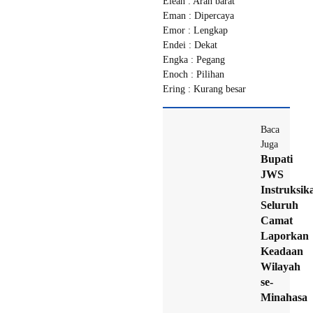
Elean : Arah barat
Eman : Dipercaya
Emor : Lengkap
Endei : Dekat
Engka : Pegang
Enoch : Pilihan
Ering : Kurang besar
Baca
Juga
Bupati
JWS
Instruksik
Seluruh
Camat
Laporkan
Keadaan
Wilayah
se-
Minahasa