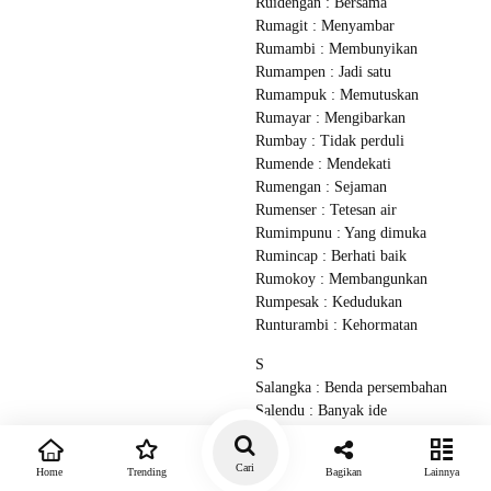
Ruidengan : Bersama
Rumagit : Menyambar
Rumambi : Membunyikan
Rumampen : Jadi satu
Rumampuk : Memutuskan
Rumayar : Mengibarkan
Rumbay : Tidak perduli
Rumende : Mendekati
Rumengan : Sejaman
Rumenser : Tetesan air
Rumimpunu : Yang dimuka
Rumincap : Berhati baik
Rumokoy : Membangunkan
Rumpesak : Kedudukan
Runturambi : Kehormatan
S
Salangka : Benda persembahan
Salendu : Banyak ide
Sambouw : Bunga kayu
Sambuaga : Bunga kayu
Cari
Home
Trending
Bagikan
Lainnya
cempaka