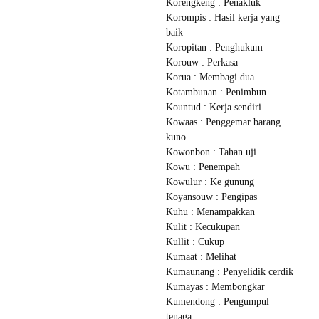
Korengkeng : Penakluk
Korompis : Hasil kerja yang
baik
Koropitan : Penghukum
Korouw : Perkasa
Korua : Membagi dua
Kotambunan : Penimbun
Kountud : Kerja sendiri
Kowaas : Penggemar barang
kuno
Kowonbon : Tahan uji
Kowu : Penempah
Kowulur : Ke gunung
Koyansouw : Pengipas
Kuhu : Menampakkan
Kulit : Kecukupan
Kullit : Cukup
Kumaat : Melihat
Kumaunang : Penyelidik cerdik
Kumayas : Membongkar
Kumendong : Pengumpul
tenaga