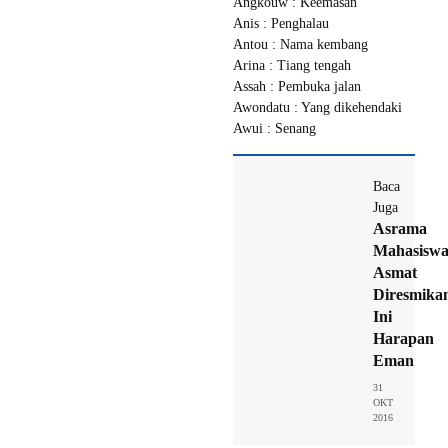
Angkouw : Keemasan
Anis : Penghalau
Antou : Nama kembang
Arina : Tiang tengah
Assah : Pembuka jalan
Awondatu : Yang dikehendaki
Awui : Senang
Baca
Juga
Asrama
Mahasisw
Asmat
Diresmika
Ini
Harapan
Eman
31
OKT
2016