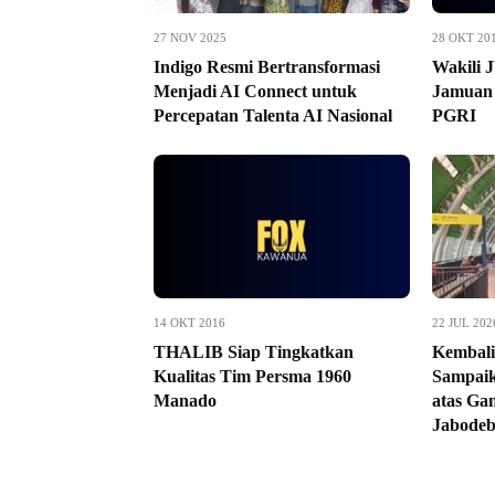
27 NOV 2025
28 OKT 20
Indigo Resmi Bertransformasi
Wakili 
Menjadi AI Connect untuk
Jamuan
Percepatan Talenta AI Nasional
PGRI
14 OKT 2016
22 JUL 202
THALIB Siap Tingkatkan
Kembali
Kualitas Tim Persma 1960
Sampai
Manado
atas Ga
Jabode