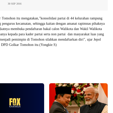
30 SEP 2016
Tomohon itu mengatakan,”konsolidasi partai di 44 kelurahan rampung
g pengurus kecamatan, sehingga kaitan dengan amanat rapimnas pihaknya
gkatnya membuka pendaftaran bakal calon Walikota dan Wakil Walikota
banya kepada para kader partai serta non partai dan masyarakat luas yang
menjadi pemimpin di Tomohon silahkan mendaftarkan diri”, ujar Jepol
a DPD Golkar Tomohon itu.(Yongkie.S)