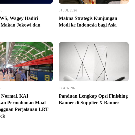
16
04 JUL 2026
JWS, Wagey Hadiri
Makna Strategis Kunjungan
 Makan Jokowi dan
Modi ke Indonesia bagi Asia
6
07 APR 2026
 Normal, KAI
Panduan Lengkap Opsi Finishing
kan Permohonan Maaf
Banner di Supplier X Banner
ngguan Perjalanan LRT
bek