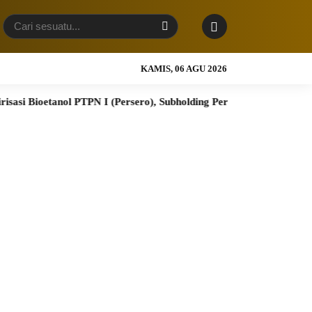
KAMIS, 06 AGU 2026
etanol PTPN I (Persero), Subholding Perkebunan Nusantara
Lom