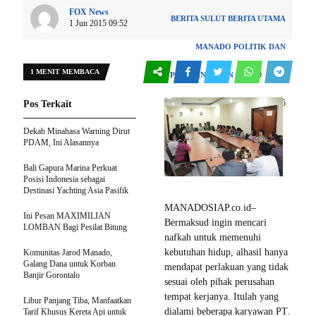
FOX News
BERITA SULUT
BERITA UTAMA
1 Jun 2015 09:52
MANADO
POLITIK DAN
1 MENIT MEMBACA
0
PEMERINTAHAN
105
Pos Terkait
Dekab Minahasa Warning Dirut
PDAM, Ini Alasannya
Bali Gapura Marina Perkuat
Posisi Indonesia sebagai
Destinasi Yachting Asia Pasifik
MANADOSIAP.co.id–
Ini Pesan MAXIMILIAN
Bermaksud ingin mencari
LOMBAN Bagi Pesilat Bitung
nafkah untuk memenuhi
kebutuhan hidup, alhasil hanya
Komunitas Jarod Manado,
Galang Dana untuk Korban
mendapat perlakuan yang tidak
Banjir Gorontalo
sesuai oleh pihak perusahan
tempat kerjanya. Itulah yang
Libur Panjang Tiba, Manfaatkan
dialami beberapa karyawan PT.
Tarif Khusus Kereta Api untuk