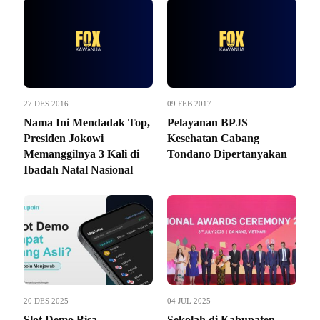
27 DES 2016
09 FEB 2017
Nama Ini Mendadak Top,
Pelayanan BPJS
Presiden Jokowi
Kesehatan Cabang
Memanggilnya 3 Kali di
Tondano Dipertanyakan
Ibadah Natal Nasional
20 DES 2025
04 JUL 2025
Slot Demo Bisa
Sekolah di Kabupaten