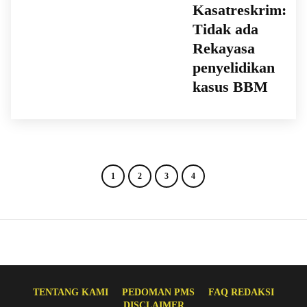
Kasatreskrim:
Tidak ada
Rekayasa
penyelidikan
kasus BBM
1
2
3
4
TENTANG KAMI
PEDOMAN PMS
FAQ REDAKSI
DISCLAIMER