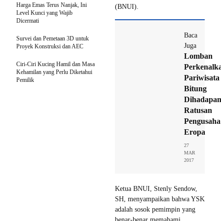
Harga Emas Terus Nanjak, Ini
(BNUI).
Level Kunci yang Wajib
Dicermati
Baca
Survei dan Pemetaan 3D untuk
Juga
Proyek Konstruksi dan AEC
Lomban
Ciri-Ciri Kucing Hamil dan Masa
Perkenalk
Kehamilan yang Perlu Diketahui
Pariwisata
Pemilik
Bitung
Dihadapa
Ratusan
Pengusaha
Eropa
27
MAR
2017
Ketua BNUI, Stenly Sendow,
SH, menyampaikan bahwa YSK
adalah sosok pemimpin yang
benar-benar memahami