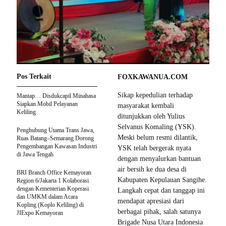
Pos Terkait
FOXKAWANUA.COM
Sikap kepedulian terhadap
Mantap… Disdukcapil Minahasa
Siapkan Mobil Pelayanan
masyarakat kembali
Keliling
ditunjukkan oleh Yulius
Selvanus Komaling (YSK).
Penghubung Utama Trans Jawa,
Meski belum resmi dilantik,
Ruas Batang–Semarang Dorong
Pengembangan Kawasan Industri
YSK telah bergerak nyata
di Jawa Tengah
dengan menyalurkan bantuan
air bersih ke dua desa di
BRI Branch Office Kemayoran
Kabupaten Kepulauan Sangihe.
Region 6/Jakarta 1 Kolaborasi
dengan Kementerian Koperasi
Langkah cepat dan tanggap ini
dan UMKM dalam Acara
mendapat apresiasi dari
Kopling (Koplo Keliling) di
berbagai pihak, salah satunya
JIExpo Kemayoran
Brigade Nusa Utara Indonesia