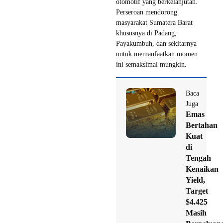
otomotif yang berkelanjutan.
Perseroan mendorong
masyarakat Sumatera Barat
khususnya di Padang,
Payakumbuh, dan sekitarnya
untuk memanfaatkan momen
ini semaksimal mungkin.
Baca
Juga
Emas
Bertahan
Kuat
di
Tengah
Kenaikan
Yield,
Target
$4.425
Masih