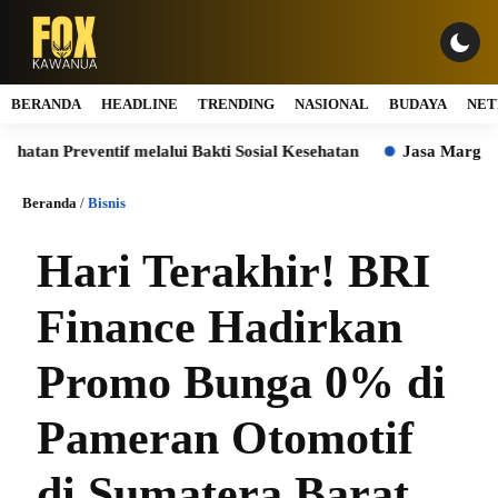
BERANDA
HEADLINE
TRENDING
NASIONAL
BUDAYA
NET
reventif melalui Bakti Sosial Kesehatan
Jasa Marga Sabet Dua
Beranda
/
Bisnis
Hari Terakhir! BRI
Finance Hadirkan
Promo Bunga 0% di
Pameran Otomotif
di Sumatera Barat