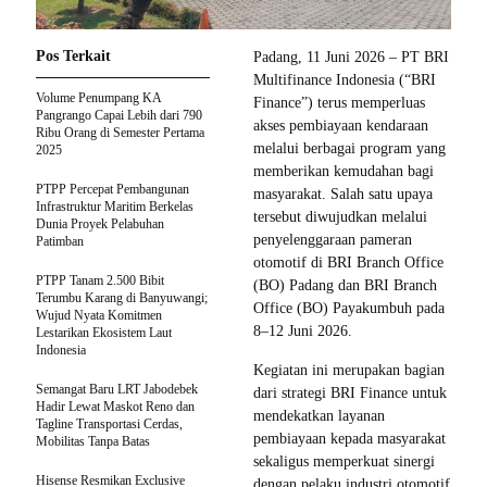
Pos Terkait
Padang, 11 Juni 2026 – PT BRI
Multifinance Indonesia (“BRI
Volume Penumpang KA
Finance”) terus memperluas
Pangrango Capai Lebih dari 790
akses pembiayaan kendaraan
Ribu Orang di Semester Pertama
melalui berbagai program yang
2025
memberikan kemudahan bagi
PTPP Percepat Pembangunan
masyarakat. Salah satu upaya
Infrastruktur Maritim Berkelas
tersebut diwujudkan melalui
Dunia Proyek Pelabuhan
penyelenggaraan pameran
Patimban
otomotif di BRI Branch Office
PTPP Tanam 2.500 Bibit
(BO) Padang dan BRI Branch
Terumbu Karang di Banyuwangi;
Office (BO) Payakumbuh pada
Wujud Nyata Komitmen
8–12 Juni 2026.
Lestarikan Ekosistem Laut
Indonesia
Kegiatan ini merupakan bagian
Semangat Baru LRT Jabodebek
dari strategi BRI Finance untuk
Hadir Lewat Maskot Reno dan
mendekatkan layanan
Tagline Transportasi Cerdas,
pembiayaan kepada masyarakat
Mobilitas Tanpa Batas
sekaligus memperkuat sinergi
Hisense Resmikan Exclusive
dengan pelaku industri otomotif