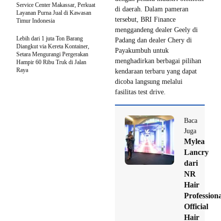
Service Center Makassar, Perkuat
di daerah. Dalam pameran
Layanan Purna Jual di Kawasan
tersebut, BRI Finance
Timur Indonesia
menggandeng dealer Geely di
Lebih dari 1 juta Ton Barang
Padang dan dealer Chery di
Diangkut via Kereta Kontainer,
Payakumbuh untuk
Setara Mengurangi Pergerakan
menghadirkan berbagai pilihan
Hampir 60 Ribu Truk di Jalan
Raya
kendaraan terbaru yang dapat
dicoba langsung melalui
fasilitas test drive.
Baca
Juga
Mylea
Lancry
dari
NR
Hair
Professiona
Official
Hair