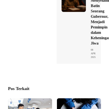
Menyelami
Batin
Seorang
Gubernur,
Menjadi
Pemimpin
dalam
Keheninga
Jiwa
08
APR
2025
Pos Terkait