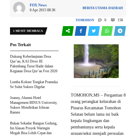
FOX News
BERITA UTAMA
DAERAH
6 Apr 2015 08:36
0
158
TOMOHON
1 MENIT MEMBACA
Pos Terkait
Dukung Keberlanjutan Desa
Qur’an, KAI Divre III
Palembang Turut Hadir dalam
Kegiatan Desa Qur’an Fest 2026
Lomba Kolone Tongkat Pramuka
Se Sulut Sukses Digelar
TOMOHON,MS – Pergantian 8
Jeanny, Alumni Hotel
orang perangkat kelurahan di
Management BINUS University,
Sukses Mendirikan Ichisan
Pinaras Kecamatan Tomohon
Ramen
Selatan belum lama ini baik
kepala lingkungan dan
Bukan Sekadar Bangun Gedung,
pembantunya serta kepala
Ini Alasan Proyek Waringin
Megah Bisa Lebih Cepat dan
urusan/seksi menjadi persoalan