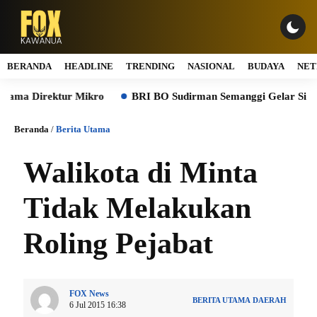
BERANDA
HEADLINE
TRENDING
NASIONAL
BUDAYA
NET
a Direktur Mikro
BRI BO Sudirman Semanggi Gelar Simulasi B
Beranda
/
Berita Utama
Walikota di Minta
Tidak Melakukan
Roling Pejabat
FOX News
BERITA UTAMA
DAERAH
6 Jul 2015 16:38