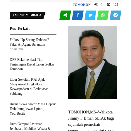
0
121
TOMOHON
1 MENIT MEMBACA
Pos Terkait
Follow Up Sering Terlewat?
Pakai AI Agent Barantum
Solusinya
DPP Rekomendasi Tim
Penjaringan Bakal Calon Golkar
Tomohon
Libur Sekolah, KAI Ajak
Masyarakat Tingkatkan
Kewaspadaan di Perlintasan
Sebidang
Bisnis Sewa Motor Masa Depan:
Terhubung lewat 1 pintu,
TOMOHON,MS–Walikota
YourBestie
Jimmy F Eman SE,Ak bagi
Ruas Gempol Pasuruan
sejumlah pemerhati
Jembatani Mobiltas Wisata &
pemerintahan meminta agar