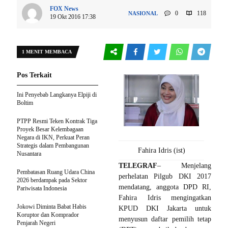
FOX News
0
118
NASIONAL
19 Okt 2016 17:38
1 MENIT MEMBACA
Pos Terkait
Ini Penyebab Langkanya Elpiji di
Boltim
PTPP Resmi Teken Kontrak Tiga
Proyek Besar Kelembagaan
Negara di IKN, Perkuat Peran
Strategis dalam Pembangunan
Fahira Idris (ist)
Nusantara
TELEGRAF
– Menjelang
Pembatasan Ruang Udara China
perhelatan Pilgub DKI 2017
2026 berdampak pada Sektor
mendatang, anggota DPD RI,
Pariwisata Indonesia
Fahira Idris mengingatkan
Jokowi Diminta Babat Habis
KPUD DKI Jakarta untuk
Koruptor dan Komprador
menyusun daftar pemilih tetap
Penjarah Negeri