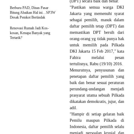
(DPT) secara baik dan benar.
“Pastikan semua warga DKI
Berburu PAD, Dinas Pasar
Bitung Abaikan Hal ini…SP3W
Jakarta yang memenuhi syarat
Desak Pemkot Bertindak
sebagai pemilih, masuk dalam
daftar pemilih tetap (DPT) dan
Renovasi Rumah Jadi Kos-
memastikan DPT bersih dari
kosan, Kenapa Banyak yang
Tertarik?
orang-orang yg tidak punya hak
untuk memilih pada Pilkada
DKI Jakarta 15 Feb 2017,” kata
Fahira melalui pesan
tertulisnya, Rabu (19/10) 2016.
Menurutnya, penyusunan dan
penetapan daftar pemilih yang
baik dan benar sesuai peraturan
perundang-undangan menjadi
prasyarat utama sebuah Pilkada
dikatakan demokratis, jujur, dan
adil.
“Hampir di setiap gelaran baik
Pemilu maupun Pilkada di
Indonesia, daftar pemilih selalu
menjadi persoalan krusial dan