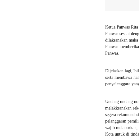
Ketua Panwas Rit
Panwas sesuai deng
dilaksanakan maka
Panwas memberikan 
Panwas.
Dijelaskan lagi,”
serta membawa hal
penyelenggara yang
Undang undang nom
melakksanakan reko
segera rekomendas
pelanggaran pemili
wajib melaporkan,
Kota untuk di tind