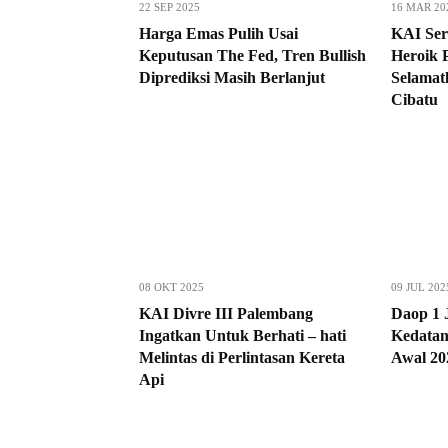
22 SEP 2025
16 MAR 20
Harga Emas Pulih Usai
KAI Serv
Keputusan The Fed, Tren Bullish
Heroik 
Diprediksi Masih Berlanjut
Selamat
Cibatu
08 OKT 2025
09 JUL 202
KAI Divre III Palembang
Daop 1 
Ingatkan Untuk Berhati – hati
Kedata
Melintas di Perlintasan Kereta
Awal 20
Api