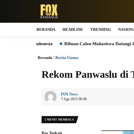
BERANDA
HEADLINE
TRENDING
NASION
s Indonesia
Ribuan Calon Mahasiswa Datangi & Daftar BINU
Beranda
/
Berita Utama
Rekom Panwaslu di 
FOX News
7 Agu 2015 00:40
2 MENIT MEMBACA
Pos Terkait