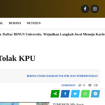
AL
BUDAYA
NETIZEN
S University, Wujudkan Langkah Awal Menuju Karier Global
Tolak KPU
BERITA UTAMA
DAERAH
POLITIK DAN PEMERINTAHAN
0
130
TOMOHON
TOMOHON,MS–Surat