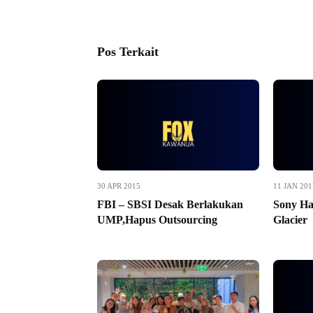
Pos Terkait
30 APR 2015
11 JAN 201
FBI – SBSI Desak Berlakukan
Sony Ha
UMP,Hapus Outsourcing
Glacier