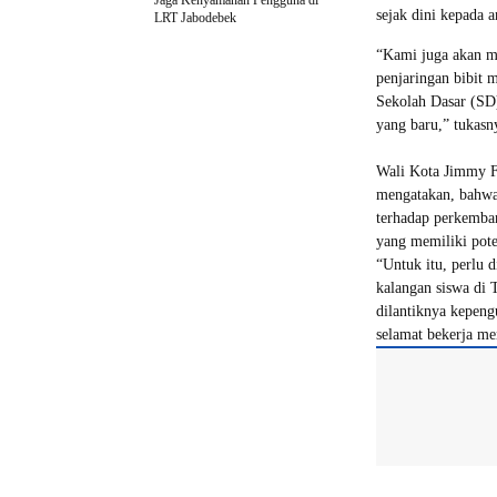
Jaga Kenyamanan Pengguna di
sejak dini kepada 
LRT Jabodebek
“Kami juga akan m
penjaringan bibit m
Sekolah Dasar (SD
yang baru,” tukasn
Wali Kota Jimmy 
mengatakan, bahw
terhadap perkemban
yang memiliki pot
“Untuk itu, perlu 
kalangan siswa di 
dilantiknya kepeng
selamat bekerja me