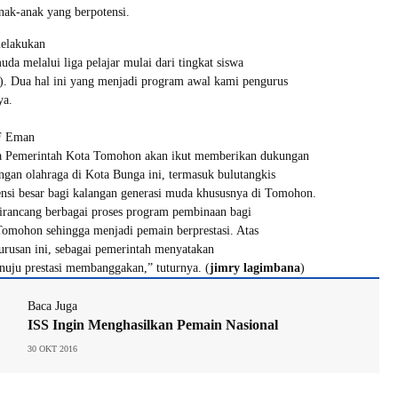
anak-anak yang berpotensi.
elakukan
uda melalui liga pelajar mulai dari tingkat siswa
). Dua hal ini yang menjadi program awal kami pengurus
ya.
F Eman
a Pemerintah Kota Tomohon akan ikut memberikan dukungan
gan olahraga di Kota Bunga ini, termasuk bulutangkis
ensi besar bagi kalangan generasi muda khususnya di Tomohon.
dirancang berbagai proses program pembinaan bagi
Tomohon sehingga menjadi pemain berprestasi. Atas
urusan ini, sebagai pemerintah menyatakan
nuju prestasi membanggakan,” tuturnya. (
jimry lagimbana
)
Baca Juga
ISS Ingin Menghasilkan Pemain Nasional
30 OKT 2016