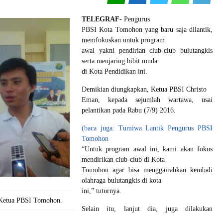
TELEGRAF-
Pengurus
PBSI Kota Tomohon yang baru saja dilantik,
memfokuskan untuk program
awal yakni pendirian club-club bulutangkis
serta menjaring bibit muda
di Kota Pendidikan ini.
Demikian diungkapkan, Ketua PBSI Christo
Eman, kepada sejumlah wartawa, usai
pelantikan pada Rabu (7/9) 2016.
(baca juga: Tumiwa Lantik Pengurus PBSI
Tomohon
“Untuk program awal ini, kami akan fokus
mendirikan club-club di Kota
Tomohon agar bisa menggairahkan kembali
olahraga bulutangkis di kota
ini,” tuturnya.
 Ketua PBSI Tomohon.
Selain itu, lanjut dia, juga dilakukan