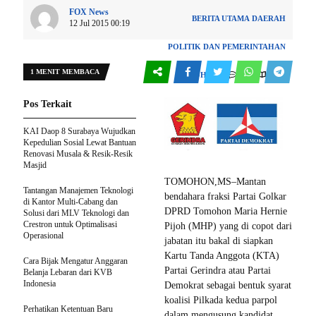
FOX News
BERITA UTAMA
DAERAH
12 Jul 2015 00:19
POLITIK DAN PEMERINTAHAN
1 MENIT MEMBACA
0
129
TOMOHON
Pos Terkait
KAI Daop 8 Surabaya Wujudkan
Kepedulian Sosial Lewat Bantuan
Renovasi Musala & Resik-Resik
Masjid
TOMOHON,MS–Mantan
Tantangan Manajemen Teknologi
bendahara fraksi Partai Golkar
di Kantor Multi-Cabang dan
DPRD Tomohon Maria Hernie
Solusi dari MLV Teknologi dan
Crestron untuk Optimalisasi
Pijoh (MHP) yang di copot dari
Operasional
jabatan itu bakal di siapkan
Kartu Tanda Anggota (KTA)
Cara Bijak Mengatur Anggaran
Partai Gerindra atau Partai
Belanja Lebaran dari KVB
Indonesia
Demokrat sebagai bentuk syarat
koalisi Pilkada kedua parpol
Perhatikan Ketentuan Baru
dalam mengusung kandidat