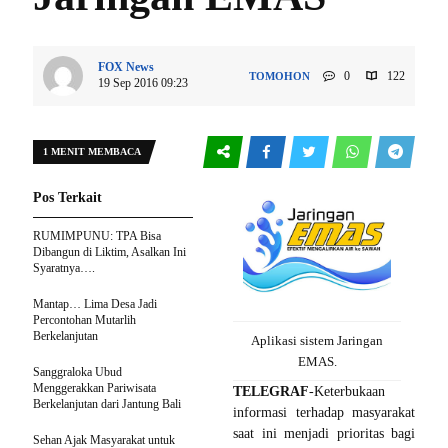
FOX News
0
122
TOMOHON
19 Sep 2016 09:23
1 MENIT MEMBACA
Pos Terkait
RUMIMPUNU: TPA Bisa
Dibangun di Liktim, Asalkan Ini
Syaratnya….
Mantap… Lima Desa Jadi
Percontohan Mutarlih
Berkelanjutan
Aplikasi sistem Jaringan
EMAS.
Sanggraloka Ubud
Menggerakkan Pariwisata
TELEGRAF
-Keterbukaan
Berkelanjutan dari Jantung Bali
informasi terhadap masyarakat
saat ini menjadi prioritas bagi
Sehan Ajak Masyarakat untuk