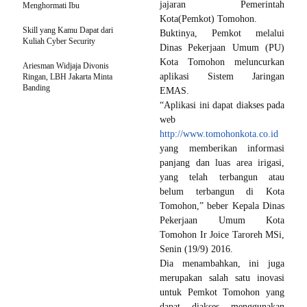
jajaran Pemerintah
Menghormati Ibu
Kota(Pemkot) Tomohon.
Skill yang Kamu Dapat dari
Buktinya, Pemkot melalui
Kuliah Cyber Security
Dinas Pekerjaan Umum (PU)
Kota Tomohon meluncurkan
Ariesman Widjaja Divonis
aplikasi Sistem Jaringan
Ringan, LBH Jakarta Minta
Banding
EMAS.
“Aplikasi ini dapat diakses pada
web
http://www.tomohonkota.co.id
yang memberikan informasi
panjang dan luas area irigasi,
yang telah terbangun atau
belum terbangun di Kota
Tomohon,” beber Kepala Dinas
Pekerjaan Umum Kota
Tomohon Ir Joice Taroreh MSi,
Senin (19/9) 2016.
Dia menambahkan, ini juga
merupakan salah satu inovasi
untuk Pemkot Tomohon yang
dapat diakses menggunakan