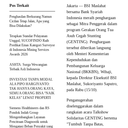
Pos Terkait
Jakarta — BSI Maslahat
bersama Bank Syariah
Penghasilan Berkurang Namun
Indonesia meraih penghargaan
Cicilan Tetap Jalan, Apa yang
sebagai Mitra Penggerak dalam
Bisa Dilakukan?
program Gerakan Orang Tua
Asuh Cegah Stunting
Terapkan Standar Pelayanan
Unggul, SUCOFINDO Raih
(GENTING). Penghargaan
Predikat Emas Kategori Surveyor
tersebut diberikan langsung
di Indonesia Mining Services
oleh Menteri Kementerian
Awards 2026
Kependudukan dan
ASHTA: Surga Wewangian
Pembangunan Keluarga
Terbaik Asli Indonesia
Nasional (BKKBN), Wihaji,
kepada Direktur Eksekutif BSI
INVESTASI TANPA MODAL
Maslahat, Sukoriyanto Saputro,
ALA PIPO HARGIYANTO:
TAK HANYA ORANG KAYA,
pada Rabu (15/10).
SEMUA ORANG BISA “NAIK
KELAS” LEWAT PROPERTI
Penganugerahan
diselenggarakan dalam
Siemens Healthineers dan RS
rangkaian acara Talkshow
Pondok Indah Group
Mengembangkan Layanan
Solidaritas GENTING bertema
Pencitraan Diagnostik untuk
“Tumbuh Tanpa Batas,
Mengatasi Beban Penyakit yang