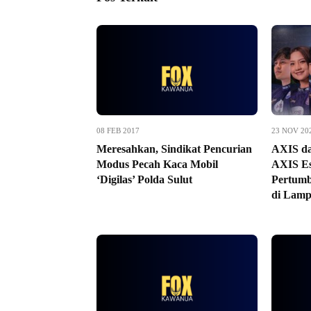
08 FEB 2017
23 NOV 20
Meresahkan, Sindikat Pencurian
AXIS d
Modus Pecah Kaca Mobil
AXIS Es
‘Digilas’ Polda Sulut
Pertumb
di Lam