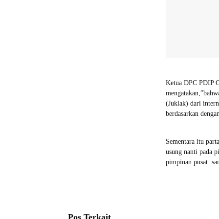
Ketua DPC PDIP Car
mengatakan,”bahwa
(Juklak) dari inter
berdasarkan dengan
Sementara itu parta
usung nanti pada p
pimpinan pusat sa
Pos Terkait