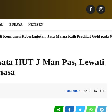
AL
BUDAYA
NETIZEN
eberlanjutan, Jasa Marga Raih Predikat Gold pada 6th TJSL & C
isata HUT J-Man Pas, Lewati
hasa
0
114
TOMOHON