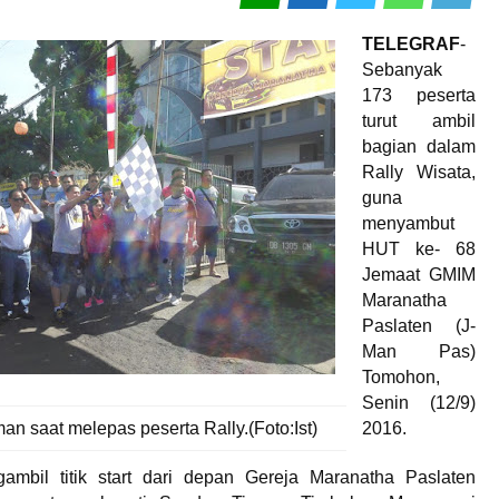
TELEGRAF
-
Sebanyak
173 peserta
turut ambil
bagian dalam
Rally Wisata,
guna
menyambut
HUT ke- 68
Jemaat GMIM
Maranatha
Paslaten (J-
Man Pas)
Tomohon,
Senin (12/9)
n saat melepas peserta Rally.(Foto:Ist)
2016.
gambil titik start dari depan Gereja Maranatha Paslaten