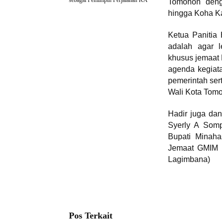
sebagai Pemimpin Perjalanan KA
Tomohon denga
hingga Koha K
Ketua Panitia
adalah agar l
khusus jemaat 
agenda kegiata
pemerintah ser
Wali Kota Tomo
Hadir juga dan
Syerly A Somp
Bupati Minaha
Jemaat GMIM M
Lagimbana)
Pos Terkait