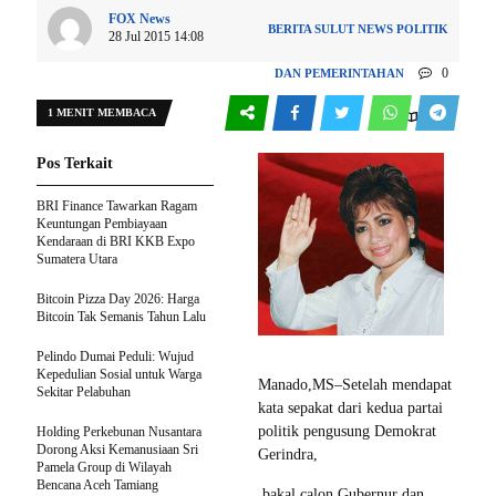
FOX News
BERITA SULUT
NEWS
POLITIK
28 Jul 2015 14:08
0
DAN PEMERINTAHAN
1 MENIT MEMBACA
146
Pos Terkait
BRI Finance Tawarkan Ragam
Keuntungan Pembiayaan
Kendaraan di BRI KKB Expo
Sumatera Utara
Bitcoin Pizza Day 2026: Harga
Bitcoin Tak Semanis Tahun Lalu
Pelindo Dumai Peduli: Wujud
Kepedulian Sosial untuk Warga
Manado,MS–Setelah mendapat
Sekitar Pelabuhan
kata sepakat dari kedua partai
politik pengusung Demokrat
Holding Perkebunan Nusantara
Dorong Aksi Kemanusiaan Sri
Gerindra,
Pamela Group di Wilayah
Bencana Aceh Tamiang
bakal calon Gubernur dan