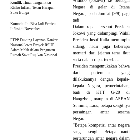
Widodo (Jokowi) ke berbagai
Konflik Timur Tengah Picu
Negara di gelar di Istana
Risiko Inflasi, Tekan Harapan
Suku Bunga
Negara, pada Jum’at (9/9) pagi
tadi.
Komoditi Ini Bisa Jadi Pemicu
Dalam rapat tersebut Presiden
Inflasi di November
Jokowi yang didampingi Wakil
Presiden Jusuf Kalla memimpin
PTPP Dukung Layanan Kanker
Nasional lewat Proyek RSUP
sidang, hadir juga beberapa
Adam Malik dalam Penguatan
menteri dari jajaran teras ikut
Rumah Sakit Rujukan Nasional
serta dalam rapat tersebut.
Presiden mengemukakan bahwa
dari pertemuan yang
dilakukannya dengan kepala-
kepala Negara, pemerintahan,
baik di KTT G-20 di
Hangzhou, maupun di ASEAN
Summit, Laos, betapa sengitnya
persaingan antar sesama
Negara.
“Betapa kompetisi antar negara
sangat sengit. Betapa nanti
pertarungan antar negara dalam