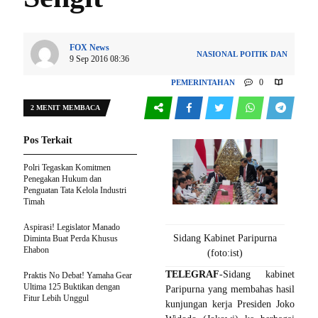
FOX News
NASIONAL
POITIK DAN
9 Sep 2016 08:36
0
PEMERINTAHAN
2 MENIT MEMBACA
132
Pos Terkait
Polri Tegaskan Komitmen
Penegakan Hukum dan
Penguatan Tata Kelola Industri
Timah
Aspirasi! Legislator Manado
Sidang Kabinet Paripurna
Diminta Buat Perda Khusus
Ehabon
(foto:ist)
TELEGRAF
-Sidang kabinet
Praktis No Debat! Yamaha Gear
Ultima 125 Buktikan dengan
Paripurna yang membahas hasil
Fitur Lebih Unggul
kunjungan kerja Presiden Joko