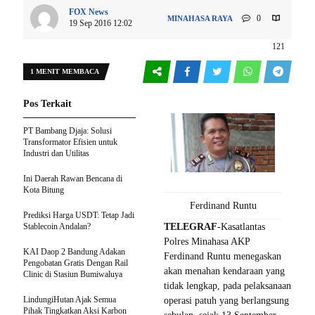
FOX News
0
MINAHASA RAYA
19 Sep 2016 12:02
121
1 MENIT MEMBACA
Pos Terkait
PT Bambang Djaja: Solusi
Transformator Efisien untuk
Industri dan Utilitas
Ini Daerah Rawan Bencana di
Kota Bitung
Ferdinand Runtu
Prediksi Harga USDT: Tetap Jadi
Stablecoin Andalan?
TELEGRAF
-Kasatlantas
Polres Minahasa AKP
KAI Daop 2 Bandung Adakan
Ferdinand Runtu menegaskan
Pengobatan Gratis Dengan Rail
akan menahan kendaraan yang
Clinic di Stasiun Bumiwaluya
tidak lengkap, pada pelaksanaan
LindungiHutan Ajak Semua
operasi patuh yang berlangsung
Pihak Tingkatkan Aksi Karbon