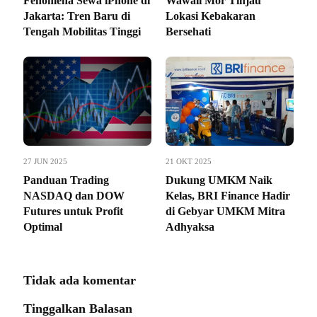
Fenomena Sewa iPhone di
Wawali Mor Tinjau
Jakarta: Tren Baru di
Lokasi Kebakaran
Tengah Mobilitas Tinggi
Bersehati
27 JUN 2025
21 OKT 2025
Panduan Trading
Dukung UMKM Naik
NASDAQ dan DOW
Kelas, BRI Finance Hadir
Futures untuk Profit
di Gebyar UMKM Mitra
Optimal
Adhyaksa
Tidak ada komentar
Tinggalkan Balasan