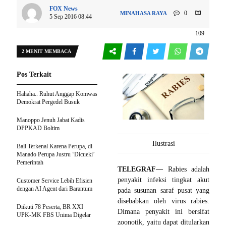
FOX News
0
MINAHASA RAYA
5 Sep 2016 08:44
109
2 MENIT MEMBACA
Pos Terkait
Hahaha.. Ruhut Anggap Komwas
Demokrat Pergedel Busuk
Manoppo Jenuh Jabat Kadis
DPPKAD Boltim
Ilustrasi
Bali Terkenal Karena Perupa, di
Manado Perupa Justru ‘Dicueki’
Pemerintah
TELEGRAF—
Rabies adalah
penyakit infeksi tingkat akut
Customer Service Lebih Efisien
dengan AI Agent dari Barantum
pada susunan saraf pusat yang
disebabkan oleh virus rabies.
Diikuti 78 Peserta, BR XXI
Dimana penyakit ini bersifat
UPK-MK FBS Unima Digelar
zoonotik, yaitu dapat ditularkan