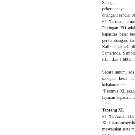
Sebagian
pekerjaannya
ditangani sendiri o
PT XL maupun meli
“Jaringan FO ada
kapasitas besar be
perkembangan, ta
Kalimantan ada di
Samarinda, Sampit
lebih dari 1.600km
Secara umum, ada 
sebagian besar la
kebakaran lahan.
“Pastinya XL akan
layanan kepada mas
Tentang XL
PT XL Axiata Tbk (
XL fokus menyedia
masyarakat serta 