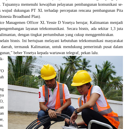
i. Tujuannya memenuhi kewajiban pelayanan pembangunan komunikasi se-
us wujud dukungan PT XL terhadap percepatan rencana pembangunan Pita
donesia Broadband Plan).
vice Managemen Officer XL Yessie D Yosetya berujar, Kalimantan menjadi
engembangan layanan telekomunikasi. Secara bisnis, ada sekitar 1,3 juta
alimantan, dengan tingkat pertumbuhan yang cukup menggembirakan.
 selain bisnis. Ini bertujuan melayani kebutuhan telekomunikasi masyarakat
k daerah, termasuk Kalimantan, untuk mendukung pemerintah pusat dalam
unan,” beber Yosetya kepada wartawan telegraf, pekan lalu.
k-
FO
ah
ang
ya
O,
an
an
ne,
ss.