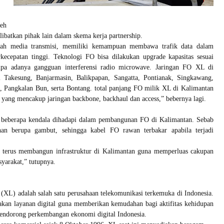
leh
batkan pihak lain dalam skema kerja partnership.
lah media transmisi, memiliki kemampuan membawa trafik data dalam
rkecepatan tinggi. Teknologi FO bisa dilakukan upgrade kapasitas sesuai
npa adanya gangguan interferensi radio microwave. Jaringan FO XL di
 Takesung, Banjarmasin, Balikpapan, Sangatta, Pontianak, Singkawang,
, Pangkalan Bun, serta Bontang. total panjang FO milik XL di Kalimantan
 yang mencakup jaringan backbone, backhaul dan access,” bebernya lagi.
beberapa kendala dihadapi dalam pembangunan FO di Kalimantan. Sebab
han berupa gambut, sehingga kabel FO rawan terbakar apabila terjadi
 terus membangun infrastruktur di Kalimantan guna memperluas cakupan
yarakat,” tutupnya.
XL) adalah salah satu perusahaan telekomunikasi terkemuka di Indonesia.
kan layanan digital guna memberikan kemudahan bagi aktifitas kehidupan
mendorong perkembangan ekonomi digital Indonesia.