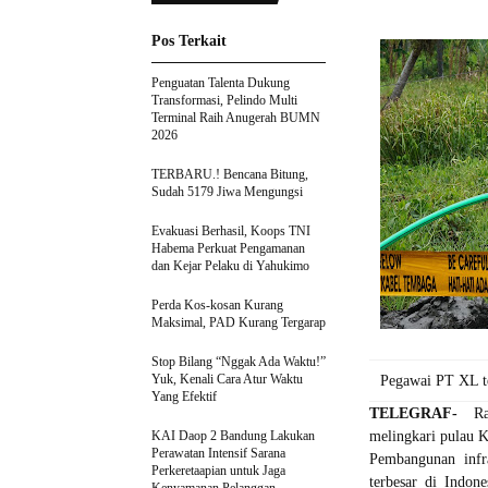
Pos Terkait
Penguatan Talenta Dukung
Transformasi, Pelindo Multi
Terminal Raih Anugerah BUMN
2026
TERBARU.! Bencana Bitung,
Sudah 5179 Jiwa Mengungsi
Evakuasi Berhasil, Koops TNI
Habema Perkuat Pengamanan
dan Kejar Pelaku di Yahukimo
Perda Kos-kosan Kurang
Maksimal, PAD Kurang Tergarap
Stop Bilang “Nggak Ada Waktu!”
Yuk, Kenali Cara Atur Waktu
Pegawai PT XL t
Yang Efektif
TELEGRAF-
Ratu
KAI Daop 2 Bandung Lakukan
melingkari pulau K
Perawatan Intensif Sarana
Pembangunan infr
Perkeretaapian untuk Jaga
terbesar di Indon