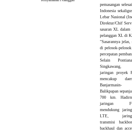
Kenyamanan Pelanggan
pemasangan selesa
Indonesia sekalig
Lebar Nasional (In
Direktur/Chif Ser
sasaran XL dalam p
pelanggan XL di K
“Sasarannya jelas,
di pelosok-peloso
percepatan pembang
Selain Pontiana
Singkawang,
jaringan proyek 
mencakup daer
Banjarmasin-
Balikpapan sepanj
700 km. Hadirn
jaringan F
mendukung jaring
LTE, jaring
transmisi backbo
backhaul dan acce