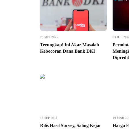
26 MEI 2025
03 JUL 202
Terungkap! Ini Akar Masalah
Permint
Kebocoran Dana Bank DKI
Meningk
Dipredi
16 SEP 2016
10 MAR 20
Rilis Hasil Survey, Saling Kejar
Harga E