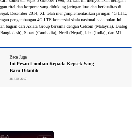
ecara komersial sejak 8 Oktober 1996, XL saat ini menyediakan beragam
gan ritel dan korporat yang didukung jaringan luas dan berkualitas di
. Sejak Desember 2014, XL telah mengimplementasikan jaringan 4G LTE,
engan pengembangan 4G LTE komersial skala nasional pada bulan Juli
n bagian dari Axiata Group bersama dengan Celcom (Malaysia), Dialog
(Bangladesh), Smart (Cambodia), Ncell (Nepal), Idea (India), dan M1
Baca Juga
Ini Pesan Lomban Kepada Kepsek Yang
Baru Dilantik
28 FEB 2017