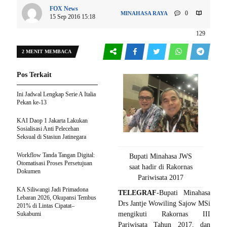
FOX News
0
MINAHASA RAYA
15 Sep 2016 15:18
129
2 MENIT MEMBACA
Pos Terkait
Ini Jadwal Lengkap Serie A Italia
Pekan ke-13
KAI Daop 1 Jakarta Lakukan
Sosialisasi Anti Pelecehan
Seksual di Stasiun Jatinegara
Workflow Tanda Tangan Digital:
Bupati Minahasa JWS
Otomatisasi Proses Persetujuan
saat hadir di Rakornas
Dokumen
Pariwisata 2017
KA Siliwangi Jadi Primadona
TELEGRAF
-Bupati Minahasa
Lebaran 2026, Okupansi Tembus
Drs Jantje Wowiling Sajow MSi
201% di Lintas Cipatat–
Sukabumi
mengikuti Rakornas III
Pariwisata Tahun 2017, dan