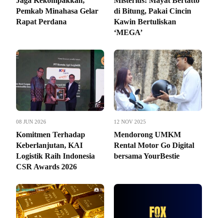
Jaga Kekompakkan,
Misterius! Mayat Bertatto
Pemkab Minahasa Gelar
di Bitung, Pakai Cincin
Rapat Perdana
Kawin Bertuliskan
‘MEGA’
08 JUN 2026
12 NOV 2025
Komitmen Terhadap
Mendorong UMKM
Keberlanjutan, KAI
Rental Motor Go Digital
Logistik Raih Indonesia
bersama YourBestie
CSR Awards 2026