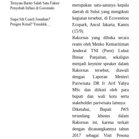
Ternyata Barito Salah Satu Faktor
merupakan satu-satunya kepala
Penyebab Inflasi di Gorontalo
daerah di Sulut yang mengikuti
kegiatan tersebut, di Ecovention
Siapa Sih Coach Jonathan?
Pengen Kenal? Yuuukkk…
Ecopark, Ancol Jakarta, Kamis
(15/9).
Rakornas yang dibuka secara
resmi oleh Menko Kemaritiman
Jenderal TNI (Purn) Luhut
Binsar Panjaitan, sekaligus
menjadi keynote speaker dalam
Rakornas tersebut, diawali
dengan Laporan Menteri
Pariwisata DR Ir Arif Yahya
MSc dan diikuti oleh para
bupati dan wali kota serta
stakeholder pariwisata lainnya.
Diketahui, Bupati JWS
terundang khusus dalam
Rakornas ini, karena terkait
dengan dicanangkannya tahun
2017 sebagai Visit Pesona