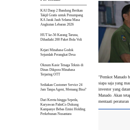
KAI Daop 2 Bandung Berikan
Takjil Gratis untuk Penumpang
KA Jarak Jauh Selama Masa
Angkutan Lebaran 2026
HUT ke-56 Karang Taruna,
Dihadiahi 200 Paket Bola Voli
Kejari Minahasa Godok
Sejumlah Perangkat Desa
Oknum Kasie Tenaga Teknis di
Dinas Dikpora Minahasa
Terjaring OTT
“Pemkot Manado buk
siapa saja yang ma
Sediakan Customer Service 24
investor yang data
Jam Tanpa Agent, Memang Bisa?
Manado. Akan tetap
Dari Kereta hingga Sepeda,
mentaati peraturan
Karyawan PalmCo Dukung
Kampanye Bebas Emisi Holding
Perkebunan Nusantara