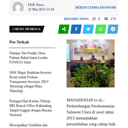
FOX News
BERITA UTAMA
EKONOMI
22 Mei 2015 11:34
0
174
MANADO
NEWS
1 MENIT MEMBACA
Pos Terkait
Ditinjau Tim Penilai, Desa
Pulutan Bakal Juarai Lomba
P2WKSS Sulut
SKK Migas Hadirkan Investor
Room untuk Perkuat
Transparansi Investasi, MLV
Teknologi sebagai Mitra
Teknologi
MANADOSIAP.co.id,–
Peringati Hari Kartini, Pekerja
BRI Branch Office Kalimalang
Perkembangan Perekonomian
Tampil Anggun dengan Busana
Sulawesi Utara di awal tahun
Nasional
2015 menunjukkan
pertumbuhan yang cukup baik.
Mewujudkan Visibilitas dan