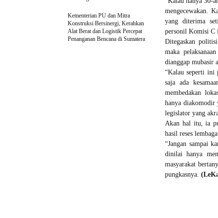
“Kalau hanya 30-an
mengecewakan. Kar
Kementerian PU dan Mitra
yang diterima se
Konstruksi Bersinergi, Kerahkan
Alat Berat dan Logistik Percepat
personil Komisi C 
Penanganan Bencana di Sumatera
Ditegaskan politis
maka pelaksanaan
dianggap mubasir a
“Kalau seperti in
saja ada kesamaa
membedakan lokas
hanya diakomodir y
legislator yang akr
Akan hal itu, ia 
hasil reses lembag
“Jangan sampai ka
dinilai hanya men
masyarakat bertany
pungkasnya.
(LeK