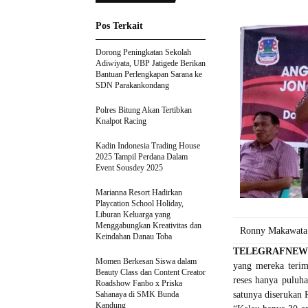
Pos Terkait
Dorong Peningkatan Sekolah
Adiwiyata, UBP Jatigede Berikan
Bantuan Perlengkapan Sarana ke
SDN Parakankondang
Polres Bitung Akan Tertibkan
Knalpot Racing
Kadin Indonesia Trading House
2025 Tampil Perdana Dalam
Event Sousdey 2025
Marianna Resort Hadirkan
Playcation School Holiday,
Liburan Keluarga yang
Menggabungkan Kreativitas dan
Ronny Makawata s
Keindahan Danau Toba
TELEGRAFNEW
Momen Berkesan Siswa dalam
yang mereka terim
Beauty Class dan Content Creator
reses hanya puluh
Roadshow Fanbo x Priska
Sahanaya di SMK Bunda
satunya diserukan
Kandung