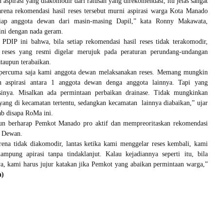
 aspirasi yang diakomodir dari ratusan yang direkomendasi, itu jelas sangat
ena rekomendasi hasil reses tersebut murni aspirasi warga Kota Manado
tiap anggota dewan dari masin-masing Dapil,” kata Ronny Makawata,
ini dengan nada geram.
i PDIP ini bahwa, bila setiap rekomendasi hasil reses tidak terakomodir,
 reses yang resmi digelar merujuk pada peraturan perundang-undangan
taupun terabaikan.
i percuma saja kami anggota dewan melaksanakan reses. Memang mungkin
n aspirasi antara 1 anggota dewan denga anggota lainnya. Tapi yang
inya. Misalkan ada permintaan perbaikan drainase. Tidak mungkinkan
ang di kecamatan tertentu, sedangkan kecamatan lainnya diabaikan,” ujar
ab disapa RoMa ini.
pun berharap Pemkot Manado pro aktif dan mempreoritaskan rekomendasi
a Dewan.
rena tidak diakomodir, lantas ketika kami menggelar reses kembali, kami
ampung apirasi tanpa tindaklanjut. Kalau kejadiannya seperti itu, bila
a, kami harus jujur katakan jika Pemkot yang abaikan permintaan warga,”
a)