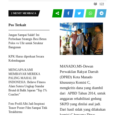
122
2 MENIT MEMBACA
Pos Terkait
Jangan Sampai Salah! Ini
Perbedaan Strategis Besi Beton
Polos vs Ulir untuk Struktur
Bangunan
KPK Harus diperkuat Secara
Kelembagaan
MANADO,MS-Dewan
MENGAPA KAMI
Perwakilan Rakyat Daerah
MEMBAYAR MEREKA
(DPRD) Kota Manado
PALING MAHAL DI
INDONESIA: Believe Fitness
khususnya Komisi C,
Alam Sutera Ungkap Standar
mengkritis dana yang diambil
Brutal di Balik Jajaran “Top 1%
dari APBD Tahun 2014, untuk
Coaches”
anggaran rehabilitasi gedung
Foto Profil Albi Jadi Inspirasi
SKPD yang dinilai asal jadi.
Teaser Poster Film Sampai Titik
Dari hasil sidak yang dilakukan
Terakhirmu
komisi C bersama Dinas