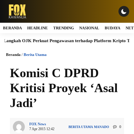
BERANDA
HEADLINE
TRENDING
NASIONAL
BUDAYA
NET
kah OJK Perkuat Pengawasan terhadap Platform Kripto Tanpa Izin
Beranda
/
Berita Utama
Komisi C DPRD
Kritisi Proyek ‘Asal
Jadi’
FOX News
0
BERITA UTAMA
MANADO
7 Apr 2015 12:42