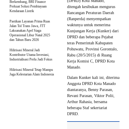
(DPRD) Kota Manado,
Berkembang, BRI Finance
Perkuat Solusi Pembiayaan
ditengah kesibukan mengurus
Kendaraan Listrik
Rancangan Peraturan Daerah
(Ranperda) menyempatkan
Pastikan Layanan Prima Ruas
waktunya untuk menerima
Jalan Tol Trans Jawa, JTT
Laksanakan Apel Siaga
Kunjungan Kerja (Kunker) dari
Operasional Libur Natal 2025
DPRD dan beberapa Pejabat
dan Tahun Baru 2026
teras Pemerintah Kabupaten
Pohuwatu, Provinsi Gorontalo,
Hilirisasi Mineral Jadi
Kontributor Utama Investasi,
Rabu (20/5/2015) di Ruang
Industrialisasi Perlu Jadi Fokus
Kerja Komisi C, DPRD Kota
Manado.
Hilirisasi Mineral Tetap Mampu
Jaga Kelestarian Alam Indonesia
Dalam Kunker kali ini, diterima
Anggota DPRD Kota Manado
diantaranya, Benny Parasan,
Revani Parasan, Viktor Polii,
Arthur Rahasia, bersama
beberapa Staf sekertariat
DPRD.