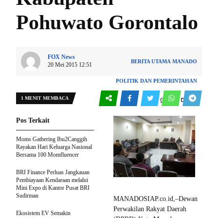
Pohuwato Gorontalo
FOX News
BERITA UTAMA
MANADO
20 Mei 2015 12:51
POLITIK DAN PEMERINTAHAN
1 MENIT MEMBACA
0
96
Pos Terkait
Moms Gathering Ibu2Canggih
Rayakan Hari Keluarga Nasional
Bersama 100 Momfluencer
BRI Finance Perluas Jangkauan
Pembiayaan Kendaraan melalui
Mini Expo di Kantor Pusat BRI
Sudirman
MANADOSIAP.co.id,–Dewan
Perwakilan Rakyat Daerah
Ekosistem EV Semakin