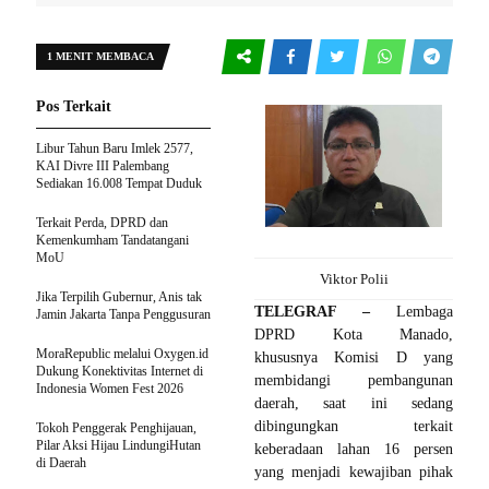
1 MENIT MEMBACA
Pos Terkait
Libur Tahun Baru Imlek 2577,
KAI Divre III Palembang
Sediakan 16.008 Tempat Duduk
Terkait Perda, DPRD dan
Kemenkumham Tandatangani
MoU
Viktor Polii
Jika Terpilih Gubernur, Anis tak
TELEGRAF –
Lembaga
Jamin Jakarta Tanpa Penggusuran
DPRD Kota Manado,
MoraRepublic melalui Oxygen.id
khususnya Komisi D yang
Dukung Konektivitas Internet di
membidangi pembangunan
Indonesia Women Fest 2026
daerah, saat ini sedang
dibingungkan terkait
Tokoh Penggerak Penghijauan,
Pilar Aksi Hijau LindungiHutan
keberadaan lahan 16 persen
di Daerah
yang menjadi kewajiban pihak