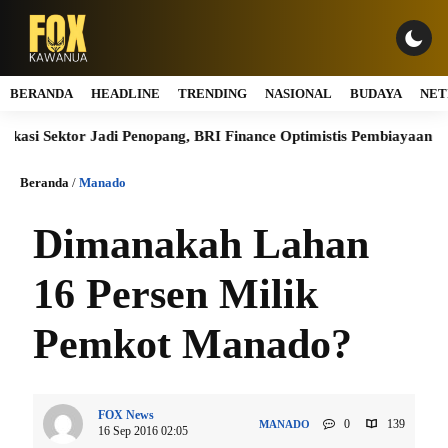
BERANDA
HEADLINE
TRENDING
NASIONAL
BUDAYA
NET
si Sektor Jadi Penopang, BRI Finance Optimistis Pembiayaan Alat B
Beranda
/
Manado
Dimanakah Lahan
16 Persen Milik
Pemkot Manado?
FOX News
0
139
MANADO
16 Sep 2016 02:05