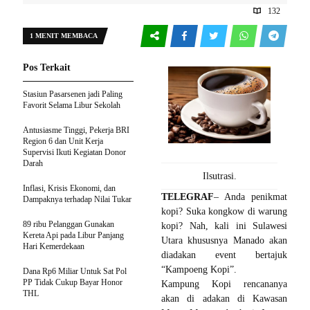
132
1 MENIT MEMBACA
Pos Terkait
Stasiun Pasarsenen jadi Paling
Favorit Selama Libur Sekolah
Antusiasme Tinggi, Pekerja BRI
Region 6 dan Unit Kerja
Supervisi Ikuti Kegiatan Donor
Darah
Ilsutrasi.
Inflasi, Krisis Ekonomi, dan
TELEGRAF
– Anda penikmat
Dampaknya terhadap Nilai Tukar
kopi? Suka kongkow di warung
89 ribu Pelanggan Gunakan
kopi? Nah, kali ini Sulawesi
Kereta Api pada Libur Panjang
Utara khususnya Manado akan
Hari Kemerdekaan
diadakan event bertajuk
“Kampoeng Kopi”.
Dana Rp6 Miliar Untuk Sat Pol
PP Tidak Cukup Bayar Honor
Kampung Kopi rencananya
THL
akan di adakan di Kawasan