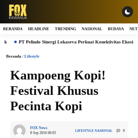
BERANDA
HEADLINE
TRENDING
NASIONAL
BUDAYA
NET
PT Pelindo Sinergi Lokaseva Perkuat Konektivitas Ekosistem P
Beranda
/
Lifestyle
Kampoeng Kopi!
Festival Khusus
Pecinta Kopi
FOX News
0
LIFESTYLE
NASIONAL
8 Sep 2016 06:05