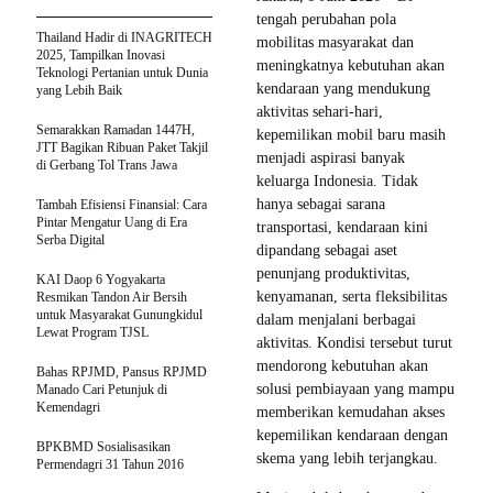
tengah perubahan pola
Thailand Hadir di INAGRITECH
mobilitas masyarakat dan
2025, Tampilkan Inovasi
meningkatnya kebutuhan akan
Teknologi Pertanian untuk Dunia
kendaraan yang mendukung
yang Lebih Baik
aktivitas sehari-hari,
Semarakkan Ramadan 1447H,
kepemilikan mobil baru masih
JTT Bagikan Ribuan Paket Takjil
menjadi aspirasi banyak
di Gerbang Tol Trans Jawa
keluarga Indonesia. Tidak
hanya sebagai sarana
Tambah Efisiensi Finansial: Cara
Pintar Mengatur Uang di Era
transportasi, kendaraan kini
Serba Digital
dipandang sebagai aset
penunjang produktivitas,
KAI Daop 6 Yogyakarta
kenyamanan, serta fleksibilitas
Resmikan Tandon Air Bersih
untuk Masyarakat Gunungkidul
dalam menjalani berbagai
Lewat Program TJSL
aktivitas. Kondisi tersebut turut
mendorong kebutuhan akan
Bahas RPJMD, Pansus RPJMD
solusi pembiayaan yang mampu
Manado Cari Petunjuk di
Kemendagri
memberikan kemudahan akses
kepemilikan kendaraan dengan
BPKBMD Sosialisasikan
skema yang lebih terjangkau.
Permendagri 31 Tahun 2016