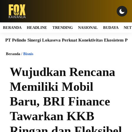
BERANDA
HEADLINE
TRENDING
NASIONAL
BUDAYA
NET
indo Sinergi Lokaseva Perkuat Konektivitas Ekosistem Pelabuhan M
Beranda
/
Bisnis
Wujudkan Rencana
Memiliki Mobil
Baru, BRI Finance
Tawarkan KKB
Ringan dan Fleksibel