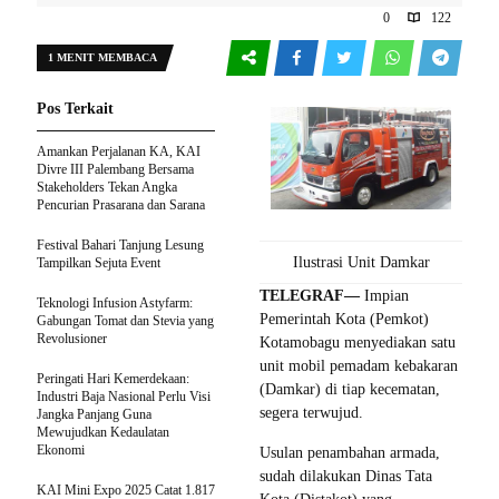
0
122
1 MENIT MEMBACA
Pos Terkait
Amankan Perjalanan KA, KAI
Divre III Palembang Bersama
Stakeholders Tekan Angka
Pencurian Prasarana dan Sarana
Festival Bahari Tanjung Lesung
Ilustrasi Unit Damkar
Tampilkan Sejuta Event
TELEGRAF—
Impian
Teknologi Infusion Astyfarm:
Pemerintah Kota (Pemkot)
Gabungan Tomat dan Stevia yang
Revolusioner
Kotamobagu menyediakan satu
unit mobil pemadam kebakaran
Peringati Hari Kemerdekaan:
(Damkar) di tiap kecematan,
Industri Baja Nasional Perlu Visi
segera terwujud.
Jangka Panjang Guna
Mewujudkan Kedaulatan
Ekonomi
Usulan penambahan armada,
sudah dilakukan Dinas Tata
KAI Mini Expo 2025 Catat 1.817