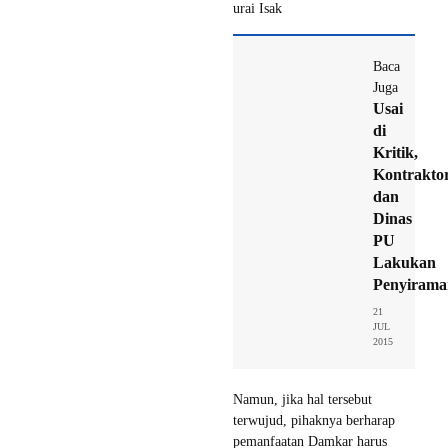
urai Isak
Baca
Juga
Usai
di
Kritik,
Kontrakto
dan
Dinas
PU
Lakukan
Penyirama
21
JUL
2015
Namun, jika hal tersebut
terwujud, pihaknya berharap
pemanfaatan Damkar harus