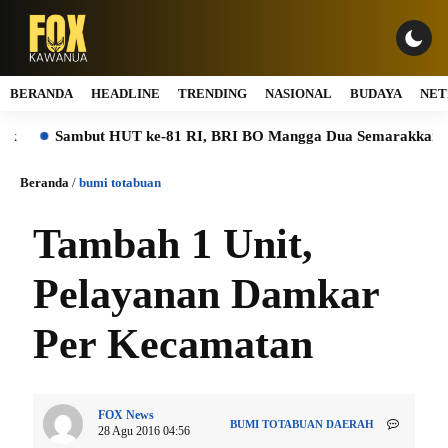
BERANDA
HEADLINE
TRENDING
NASIONAL
BUDAYA
NET
Sambut HUT ke-81 RI, BRI BO Mangga Dua Semarakkan Kantor
Beranda
/
bumi totabuan
Tambah 1 Unit,
Pelayanan Damkar
Per Kecamatan
FOX News
BUMI TOTABUAN
DAERAH
28 Agu 2016 04:56