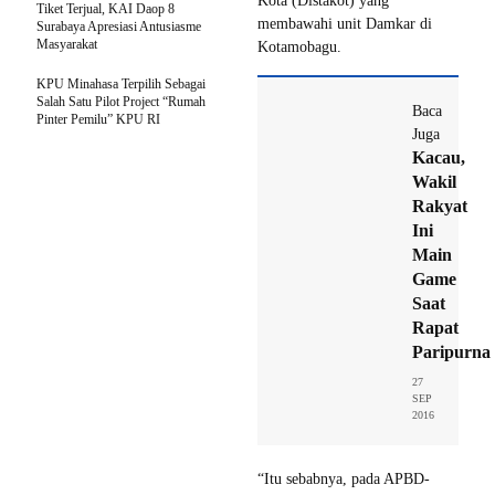
Kota (Distakot) yang
Tiket Terjual, KAI Daop 8
membawahi unit Damkar di
Surabaya Apresiasi Antusiasme
Masyarakat
Kotamobagu.
KPU Minahasa Terpilih Sebagai
Salah Satu Pilot Project “Rumah
Baca
Pinter Pemilu” KPU RI
Juga
Kacau,
Wakil
Rakyat
Ini
Main
Game
Saat
Rapat
Paripurna
27
SEP
2016
“Itu sebabnya, pada APBD-