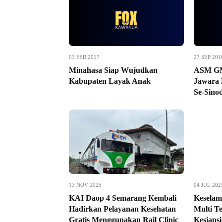
03 FEB 2017
27 SEP 201
Minahasa Siap Wujudkan
ASM GMI
Kabupaten Layak Anak
Jawara
Se-Sino
13 NOV 2025
04 JUL 202
KAI Daop 4 Semarang Kembali
Keselama
Hadirkan Pelayanan Kesehatan
Multi T
Gratis Menggunakan Rail Clinic
Kesiaps