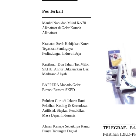
Pos Terkait
Maulid Nabi dan Milad Ke-70
Alkhairaat di Gelar Komda
Alkhairaat
Krakatau Steel: Kebijakan Korea
Tegaskan Pentingnya
Perlindungan Industri Baja
Kasihan…Dua Tahun Tak Miliki
SKHU, Annur Dikeluarkan Dari
Madrasah Aliyah
BAPPEDA Manado Gelar
Bimtek Renstra SKPD
Puluhan Guru di Jakarta Ikuti
Pelatihan Koding & Kecerdasan
Artifisial: Siapkan Pendidikan
Masa Depan Indonesia
Alasan Kenapa Sebaiknya Kamu
TELEGRAF-
Pela
Punya Tabungan Digital
Pelatihan (BKD-PP