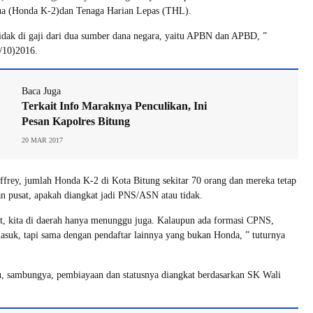
ua (Honda K-2)dan Tenaga Harian Lepas (THL).
idak di gaji dari dua sumber dana negara, yaitu APBN dan APBD, ”
4/10)2016.
Baca Juga
Terkait Info Maraknya Penculikan, Ini
Pesan Kapolres Bitung
20 MAR 2017
effrey, jumlah Honda K-2 di Kota Bitung sekitar 70 orang dan mereka tetap
 pusat, apakah diangkat jadi PNS/ASN atau tidak.
at, kita di daerah hanya menunggu juga. Kalaupun ada formasi CPNS,
asuk, tapi sama dengan pendaftar lainnya yang bukan Honda, ” tuturnya
, sambungya, pembiayaan dan statusnya diangkat berdasarkan SK Wali