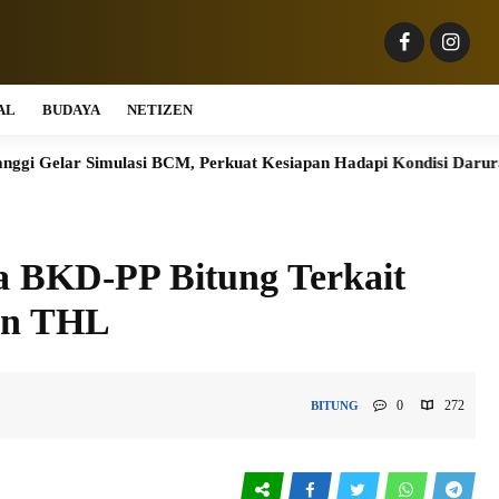
AL
BUDAYA
NETIZEN
imulasi BCM, Perkuat Kesiapan Hadapi Kondisi Darurat
BRI 
la BKD-PP Bitung Terkait
an THL
0
272
BITUNG