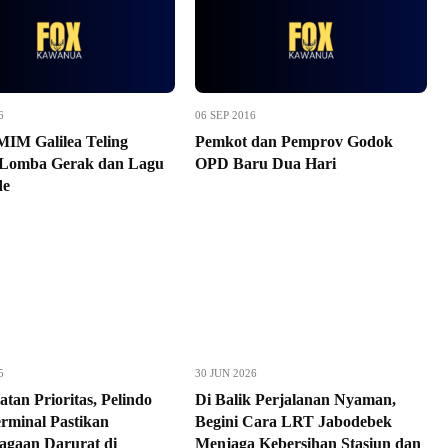
6
06 SEP 2016
M Galilea Teling
Pemkot dan Pemprov Godok
 Lomba Gerak dan Lagu
OPD Baru Dua Hari
de
5
30 JUN 2026
tan Prioritas, Pelindo
Di Balik Perjalanan Nyaman,
erminal Pastikan
Begini Cara LRT Jabodebek
iagaan Darurat di
Menjaga Kebersihan Stasiun dan