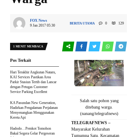
FOX News
0
129
BERITA UTAMA
9 Jan 2017 05:30
1 MENIT MEMBACA
Pos Terkait
Hari Terakhir Angkutan Nataru,
KAI Services Pastikan Area
Parkir Stasiun Tertib dan Lancar
dengan Petugas Customer
Service Parking Excellent
Salah satu pohon yang
KA Pasundan New Generation,
ditebang warga.
Hadirkan Pengalaman Perjalanan
Menyenangkan Menggunakan
(nanang/telegrafnews)
Kereta Api
TELEGRAFNEWS –
Hadodo…Pemkot Tomohon
Masyarakat Kelurahan
Bakal Segera Gelar Pergeseran
Tumumpa Satu, Kecamatan