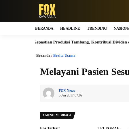
BERANDA
HEADLINE
TRENDING
NASION
n
Kepastian Produksi Tambang, Kontribusi Dividen dan Pener
Beranda
/
Berita Utama
Melayani Pasien Se
FOX News
5 Jan 2017 07:09
1 MENIT MEMBACA
Pos Terkait
TELEGRAF-