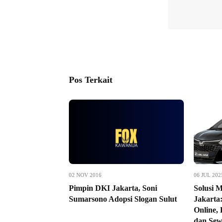
Pos Terkait
02 NOV 2016
06 JUL 202
Pimpin DKI Jakarta, Soni
Solusi M
Sumarsono Adopsi Slogan Sulut
Jakarta
Online,
dan Sew