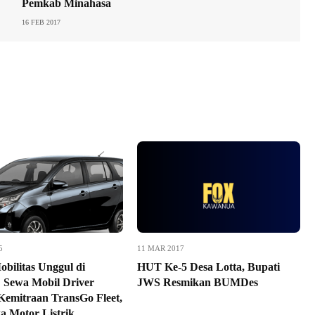
Pemkab Minahasa
16 FEB 2017
5
11 MAR 2017
obilitas Unggul di
HUT Ke-5 Desa Lotta, Bupati
: Sewa Mobil Driver
JWS Resmikan BUMDes
 Kemitraan TransGo Fleet,
a Motor Listrik