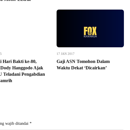
25
17 JAN 2017
i Hari Bakti ke-80,
Gaji ASN Tomohon Dalam
 Dody Hanggodo Ajak
Waktu Dekat ‘Dicairkan’
U Teladani Pengabdian
Pamrih
ng wajib ditandai
*