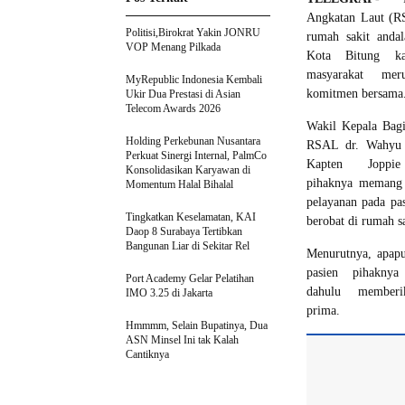
Angkatan Laut (RS
Politisi,Birokrat Yakin JONRU
rumah sakit anda
VOP Menang Pilkada
Kota Bitung ka
masyarakat mer
MyRepublic Indonesia Kembali
komitmen bersama
Ukir Dua Prestasi di Asian
Telecom Awards 2026
Wakil Kepala Bag
Holding Perkebunan Nusantara
RSAL dr. Wahyu 
Perkuat Sinergi Internal, PalmCo
Kapten Joppie
Konsolidasikan Karyawan di
pihaknya memang
Momentum Halal Bihalal
pelayanan pada pa
Tingkatkan Keselamatan, KAI
berobat di rumah sa
Daop 8 Surabaya Tertibkan
Bangunan Liar di Sekitar Rel
Menurutnya, apapu
pasien pihaknya
Port Academy Gelar Pelatihan
dahulu memberi
IMO 3.25 di Jakarta
prima.
Hmmmm, Selain Bupatinya, Dua
ASN Minsel Ini tak Kalah
Cantiknya