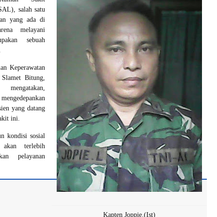
AL), salah satu
lan yang ada di
rena melayani
upakan sebuah
.
ian Keperawatan
Slamet Bitung,
 mengatakan,
 mengedepankan
sien yang datang
kit ini.
n kondisi sosial
 akan terlebih
kan pelayanan
Kapten Joppie.(Ist)