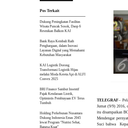
Pos Terkait
Dukung Peningkatan Fasilitas
Wisata Puncak Sosok, Daop 6
Resmikan Balkon KAI
Bank Raya Kembali Raih
Penghargaan, dalam Inovasi
Layanan Digital yang Memahami
Kebutuhan Masyarakat
KAI Logistik Dorong
Transformasi Logistik Hijau
melalui Moda Kereta Api di ALFI
Convex 2025
BRI Finance Sambut Insentif
Pajak Kendaraan Listrik,
Optimistis Pembiayaan EV Terus
TELEGRAF
– Pel
Tumbuh
Jumat (9/9) 2016, 
itu disampaikan BG
Holding Perkebunan Nusantara
Dukung Indonesia Emas 2045
Mendengar pernyata
lewat Program “Nutrisi Sehat,
Suci bahwa Kepala
Bangsa Kuat”