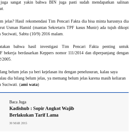
uga sangat yakin bahwa BIN juga pasti sudah mendapatkan salinan
ut.
 jelas? Hasil rekomendasi Tim Pencari Fakta dia bisa minta harusnya dia
rut Usman Hamid (mantan Sekretaris TPF kasus Munir) ada tujuh dikopi
ta Suciwati, Sabtu (10/9) 2016 malam.
takan bahwa hasil investigasi Tim Pencari Fakta penting untuk
TPF bekerja berdasarkan Keppers nomor 111/2014 dan diperpanjang dengan
2/2005.
lang belum jelas ya beri kejelasan itu dengan penelusuran, kalau saya
Kalau dia bilang belum jelas, ya memang belum jelas karena masih keliaran
 Suciwati. (
ami wata
)
Baca Juga
Kadishub : Sopir Angkot Wajib
Berlakukan Tarif Lama
30 MAR 2015