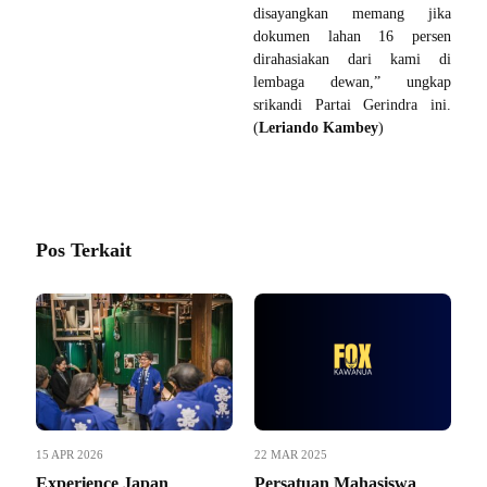
disayangkan memang jika
dokumen lahan 16 persen
dirahasiakan dari kami di
lembaga dewan,” ungkap
srikandi Partai Gerindra ini.
(
Leriando Kambey
)
Pos Terkait
15 APR 2026
22 MAR 2025
Experience Japan
Persatuan Mahasiswa