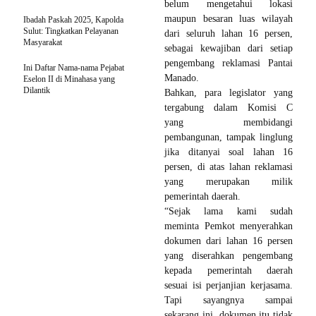
belum mengetahui lokasi
maupun besaran luas wilayah
Ibadah Paskah 2025, Kapolda
Sulut: Tingkatkan Pelayanan
dari seluruh lahan 16 persen,
Masyarakat
sebagai kewajiban dari setiap
pengembang reklamasi Pantai
Ini Daftar Nama-nama Pejabat
Manado.
Eselon II di Minahasa yang
Dilantik
Bahkan, para legislator yang
tergabung dalam Komisi C
yang membidangi
pembangunan, tampak linglung
jika ditanyai soal lahan 16
persen, di atas lahan reklamasi
yang merupakan milik
pemerintah daerah.
“Sejak lama kami sudah
meminta Pemkot menyerahkan
dokumen dari lahan 16 persen
yang diserahkan pengembang
kepada pemerintah daerah
sesuai isi perjanjian kerjasama.
Tapi sayangnya sampai
sekarang ini, dokumen itu tidak