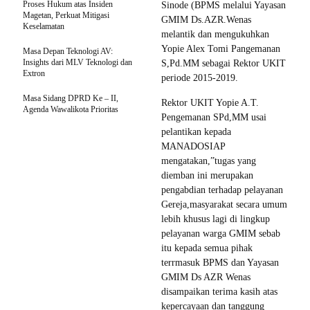
Proses Hukum atas Insiden
Sinode (BPMS melalui Yayasan
Magetan, Perkuat Mitigasi
GMIM Ds.AZR.Wenas
Keselamatan
melantik dan mengukuhkan
Yopie Alex Tomi Pangemanan
Masa Depan Teknologi AV:
Insights dari MLV Teknologi dan
S,Pd.MM sebagai Rektor UKIT
Extron
periode 2015-2019.
Masa Sidang DPRD Ke – II,
Rektor UKIT Yopie A.T.
Agenda Wawalikota Prioritas
Pengemanan SPd,MM usai
pelantikan kepada
MANADOSIAP
mengatakan,”tugas yang
diemban ini merupakan
pengabdian terhadap pelayanan
Gereja,masyarakat secara umum
lebih khusus lagi di lingkup
pelayanan warga GMIM sebab
itu kepada semua pihak
terrmasuk BPMS dan Yayasan
GMIM Ds AZR Wenas
disampaikan terima kasih atas
kepercayaan dan tanggung