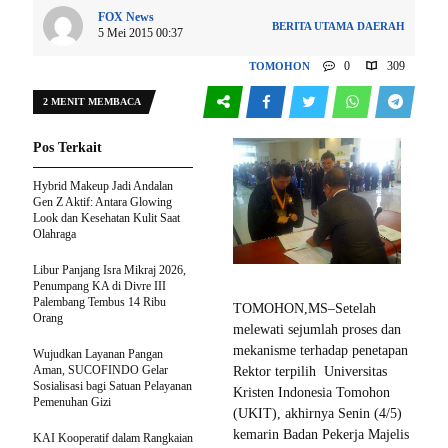
FOX News
BERITA UTAMA
DAERAH
5 Mei 2015 00:37
0
309
TOMOHON
2 MENIT MEMBACA
Pos Terkait
Hybrid Makeup Jadi Andalan
Gen Z Aktif: Antara Glowing
Look dan Kesehatan Kulit Saat
Olahraga
Libur Panjang Isra Mikraj 2026,
Penumpang KA di Divre III
Palembang Tembus 14 Ribu
TOMOHON,MS–Setelah
Orang
melewati sejumlah proses dan
mekanisme terhadap penetapan
Wujudkan Layanan Pangan
Aman, SUCOFINDO Gelar
Rektor terpilih Universitas
Sosialisasi bagi Satuan Pelayanan
Kristen Indonesia Tomohon
Pemenuhan Gizi
(UKIT), akhirnya Senin (4/5)
kemarin Badan Pekerja Majelis
KAI Kooperatif dalam Rangkaian