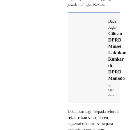
jawab ini” ujar Rektor.
Baca
Juga
Giliran
DPRD
Minsel
Lakukan
Kunker
di
DPRD
Manado
22
MEI
2015
Dikatakan lagi,”kepada seluruh
rekan-rekan senat, dosen,
pegawai rektorat. serta para
mahasiswa untuk terus