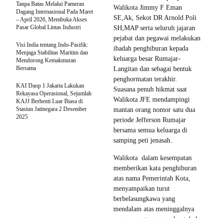
Tanpa Batas Melalui Pameran
Walikota Jimmy F Eman
Dagang Internasional Pada Maret
SE,Ak, Sekot DR Arnold Poli
– April 2026, Membuka Akses
Pasar Global Lintas Industri
SH,MAP serta seluruh jajaran
pejabat dan pegawai melakukan
Visi India tentang Indo-Pasifik:
ibadah penghiburan kepada
Menjaga Stabilitas Maritim dan
keluarga besar Rumajar-
Mendorong Kemakmuran
Bersama
Langitan dan sebagai bentuk
penghormatan terakhir.
KAI Daop 1 Jakarta Lakukan
Suasana penuh hikmat saat
Rekayasa Operasional, Sejumlah
Walikota JFE mendampingi
KAJJ Berhenti Luar Biasa di
Stasiun Jatinegara 2 Desember
mantan orang nomor satu dua
2025
periode Jefferson Rumajar
bersama semua keluarga di
samping peti jenasah.
Walikota dalam kesempatan
memberikan kata penghiburan
atas nama Pemerintah Kota,
menyampaikan turut
berbelasungkawa yang
mendalam atas meninggalnya