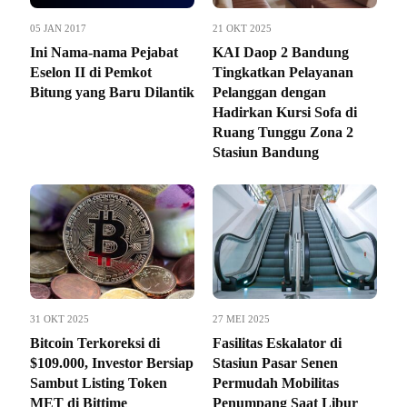
05 JAN 2017
21 OKT 2025
Ini Nama-nama Pejabat
KAI Daop 2 Bandung
Eselon II di Pemkot
Tingkatkan Pelayanan
Bitung yang Baru Dilantik
Pelanggan dengan
Hadirkan Kursi Sofa di
Ruang Tunggu Zona 2
Stasiun Bandung
31 OKT 2025
27 MEI 2025
Bitcoin Terkoreksi di
Fasilitas Eskalator di
$109.000, Investor Bersiap
Stasiun Pasar Senen
Sambut Listing Token
Permudah Mobilitas
MET di Bittime
Penumpang Saat Libur