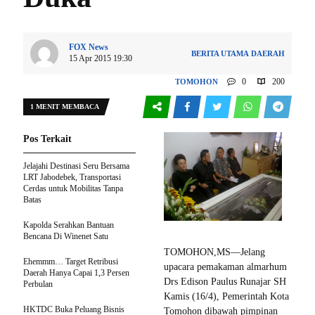
FOX News
BERITA UTAMA
DAERAH
15 Apr 2015 19:30
0
200
TOMOHON
1 MENIT MEMBACA
Pos Terkait
Jelajahi Destinasi Seru Bersama
LRT Jabodebek, Transportasi
Cerdas untuk Mobilitas Tanpa
Batas
Kapolda Serahkan Bantuan
Bencana Di Winenet Satu
TOMOHON,MS—Jelang
Ehemmm… Target Retribusi
upacara pemakaman almarhum
Daerah Hanya Capai 1,3 Persen
Drs Edison Paulus Runajar SH
Perbulan
Kamis (16/4), Pemerintah Kota
HKTDC Buka Peluang Bisnis
Tomohon dibawah pimpinan