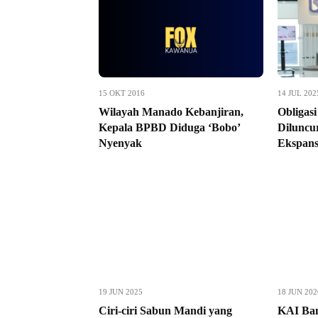
15 OKT 2016
14 JUL 202
Wilayah Manado Kebanjiran,
Obligasi
Kepala BPBD Diduga ‘Bobo’
Diluncu
Nyenyak
Ekspans
19 JUN 2025
18 JUN 202
Ciri-ciri Sabun Mandi yang
KAI Ban