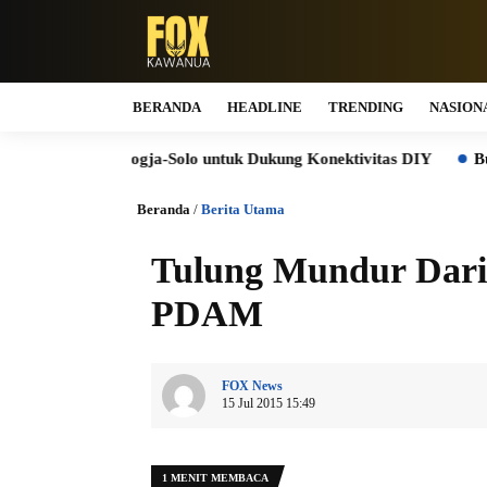
BERANDA
HEADLINE
TRENDING
NASION
ol Jogja-Solo untuk Dukung Konektivitas DIY
Bukti Komitme
Beranda
/
Berita Utama
Tulung Mundur Dar
PDAM
FOX News
15 Jul 2015 15:49
1 MENIT MEMBACA