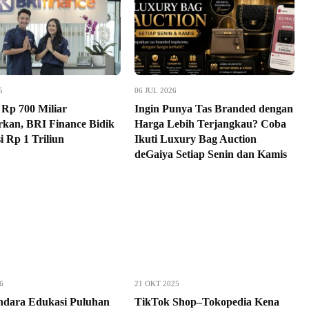
5
06 JUL 2026
 Rp 700 Miliar
Ingin Punya Tas Branded dengan
rkan, BRI Finance Bidik
Harga Lebih Terjangkau? Coba
i Rp 1 Triliun
Ikuti Luxury Bag Auction
deGaiya Setiap Senin dan Kamis
6
21 OKT 2025
dara Edukasi Puluhan
TikTok Shop–Tokopedia Kena