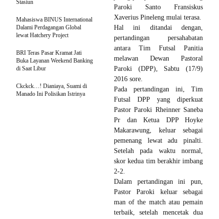
Stasiun
Paroki Santo Fransiskus
Xaverius Pineleng mulai terasa.
Mahasiswa BINUS International
Dalami Perdagangan Global
Hal ini ditandai dengan,
lewat Hatchery Project
pertandingan persahabatan
antara Tim Futsal Panitia
BRI Teras Pasar Kramat Jati
melawan Dewan Pastoral
Buka Layanan Weekend Banking
di Saat Libur
Paroki (DPP), Sabtu (17/9)
2016 sore.
Ckckck…! Dianiaya, Suami di
Pada pertandingan ini, Tim
Manado Ini Polisikan Istrinya
Futsal DPP yang diperkuat
Pastor Paroki Rheinner Saneba
Pr dan Ketua DPP Hoyke
Makarawung, keluar sebagai
pemenang lewat adu pinalti.
Setelah pada waktu normal,
skor kedua tim berakhir imbang
2-2.
Dalam pertandingan ini pun,
Pastor Paroki keluar sebagai
man of the match atau pemain
terbaik, setelah mencetak dua