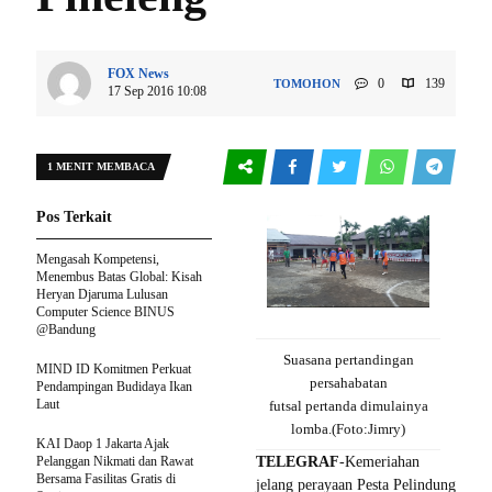
FOX News
0
139
TOMOHON
17 Sep 2016 10:08
1 MENIT MEMBACA
Pos Terkait
Mengasah Kompetensi,
Menembus Batas Global: Kisah
Heryan Djaruma Lulusan
Computer Science BINUS
@Bandung
Suasana pertandingan
MIND ID Komitmen Perkuat
persahabatan
Pendampingan Budidaya Ikan
Laut
futsal pertanda dimulainya
lomba.(Foto:Jimry)
KAI Daop 1 Jakarta Ajak
Pelanggan Nikmati dan Rawat
TELEGRAF
-Kemeriahan
Bersama Fasilitas Gratis di
jelang perayaan Pesta Pelindung