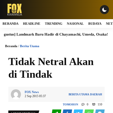
BERANDA
HEADLINE
TRENDING
NASIONAL
BUDAYA
NET
tus] Landmark Baru Hadir di Chayamachi, Umeda, Osaka! “Alpen 
Beranda
/
Berita Utama
Tidak Netral Akan
di Tindak
FOX News
BERITA UTAMA
DAERAH
2 Sep 2015 05:37
0
110
TOMOHON