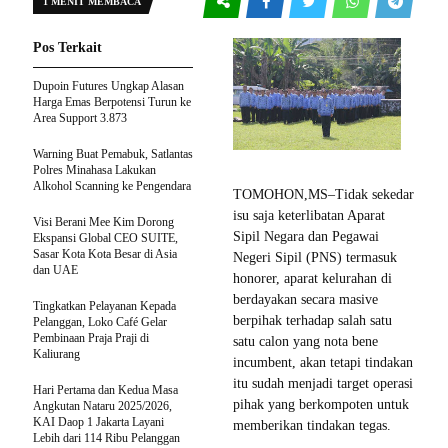
1 MENIT MEMBACA
Pos Terkait
Dupoin Futures Ungkap Alasan
Harga Emas Berpotensi Turun ke
Area Support 3.873
Warning Buat Pemabuk, Satlantas
Polres Minahasa Lakukan
Alkohol Scanning ke Pengendara
TOMOHON,MS–Tidak sekedar
isu saja keterlibatan Aparat
Visi Berani Mee Kim Dorong
Sipil Negara dan Pegawai
Ekspansi Global CEO SUITE,
Sasar Kota Kota Besar di Asia
Negeri Sipil (PNS) termasuk
dan UAE
honorer, aparat kelurahan di
berdayakan secara masive
Tingkatkan Pelayanan Kepada
berpihak terhadap salah satu
Pelanggan, Loko Café Gelar
Pembinaan Praja Praji di
satu calon yang nota bene
Kaliurang
incumbent, akan tetapi tindakan
itu sudah menjadi target operasi
Hari Pertama dan Kedua Masa
pihak yang berkompoten untuk
Angkutan Nataru 2025/2026,
KAI Daop 1 Jakarta Layani
memberikan tindakan tegas.
Lebih dari 114 Ribu Pelanggan