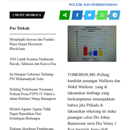
POLITIK DAN PEMERINTAHAN
1 MENIT MEMBACA
0
122
TOMOHON
Pos Terkait
Menjelajahi Inovasi dan Fondasi
Masa Depan Ekosistem
Blockchain
JWS Lantik Kumtua Tombasian
Bawah, Talikuran dan Kiawa Dua
Ini Harapan Gubernur Terhadap
TOMOHON,MS–Polling
PW Muhamadiyah Sulut
kandidat pasangan Walikota dan
Wakil Walikota yang di
Holding Perkebunan Nusantara
laksanakan lembaga yang
Perkuat Peran PTPN IV PalmCo
dalam Relokasi Warga Batangtoru
berkompetensi menunjukkan
bahwa jika Pilkada di
Menteri Agama: Agama Tidak
laksanakan sekarang ini maka
Dapat Dipisahkan Dari
pasangan calon Drs Johny
Kehidupan Berbangsa
Runtuwene serta Dra Vonny J
Dukung Akselerasi Pembiayaan,
Paat berjuluk Jonru-VoP