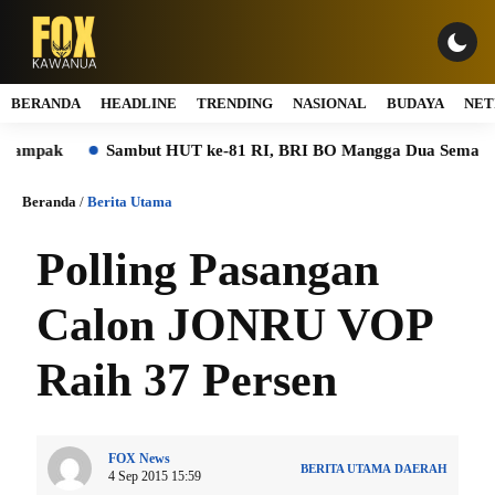
BERANDA
HEADLINE
TRENDING
NASIONAL
BUDAYA
NET
mpak
Sambut HUT ke-81 RI, BRI BO Mangga Dua Semarakkan 
Beranda
/
Berita Utama
Polling Pasangan
Calon JONRU VOP
Raih 37 Persen
FOX News
BERITA UTAMA
DAERAH
4 Sep 2015 15:59