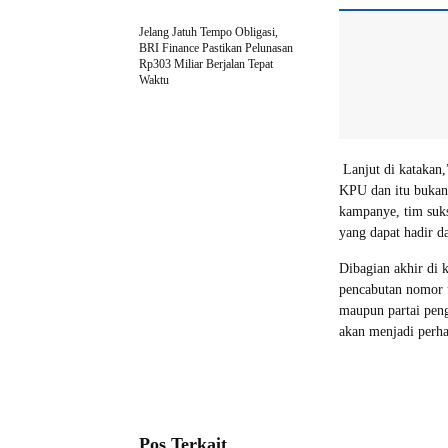
Jelang Jatuh Tempo Obligasi,
BRI Finance Pastikan Pelunasan
Rp303 Miliar Berjalan Tepat
Waktu
Lanjut di katakan,
KPU dan itu bukan
kampanye, tim suks
yang dapat hadir d
Dibagian akhir di 
pencabutan nomor u
maupun partai peng
akan menjadi perha
Pos Terkait