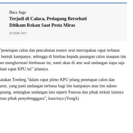
Baca Juga
Terjadi di Calaca, Pedagang Bersehati
Ditikam Rekan Saat Pesta Miras
29 MAR 2017
”penetapan calon dan pencabutan nomor urut merrupakan rapat terbatas
 bentuk kampanye, sehingga di himbau kepada pasangan calon maupun tim
es menghormati himbauan ini, nanti akan di atur soal undangan siapa saja
alam rapat KPU ini” jelasnya.
katakan Tombeg,”dalam rapat pleno KPU jelang penetapan calon dan
rut, yang pasti undangan terbatas bagi tim kampanye atau tim sukses
usung, sedangkan undangan lain seperti Panwas dan pihak terkait lainnya
tian pihak penyelengggara”, kuncinya.(YongS)