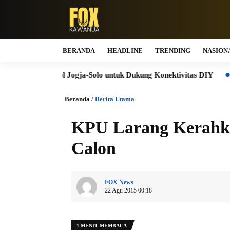
BERANDA
HEADLINE
TRENDING
NASION
o Tol Jogja-Solo untuk Dukung Konektivitas DIY
Bukti Komi
Beranda
/
Berita Utama
KPU Larang Kerahka
Calon
FOX News
22 Agu 2015 00:18
1 MENIT MEMBACA