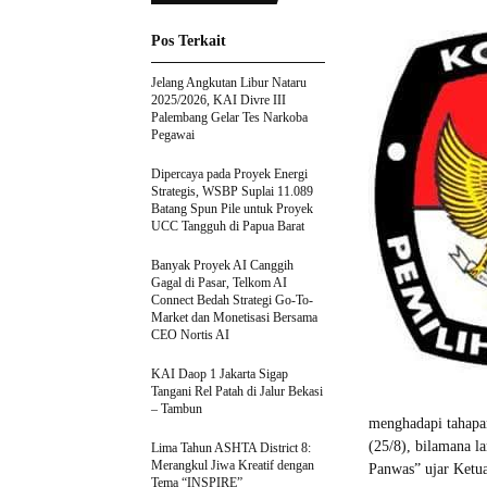
Pos Terkait
Jelang Angkutan Libur Nataru
2025/2026, KAI Divre III
Palembang Gelar Tes Narkoba
Pegawai
Dipercaya pada Proyek Energi
Strategis, WSBP Suplai 11.089
Batang Spun Pile untuk Proyek
UCC Tangguh di Papua Barat
Banyak Proyek AI Canggih
Gagal di Pasar, Telkom AI
Connect Bedah Strategi Go-To-
Market dan Monetisasi Bersama
CEO Nortis AI
KAI Daop 1 Jakarta Sigap
Tangani Rel Patah di Jalur Bekasi
– Tambun
menghadapi tahapa
(25/8), bilamana la
Lima Tahun ASHTA District 8:
Merangkul Jiwa Kreatif dengan
Panwas” ujar Ket
Tema “INSPIRE”