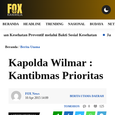
BERANDA
HEADLINE
TRENDING
NASIONAL
BUDAYA
NET
esehatan Preventif melalui Bakti Sosial Kesehatan
Jasa Marg
Beranda
/
Berita Utama
Kapolda Wilmar :
Kantibmas Prioritas
FOX News
BERITA UTAMA
DAERAH
10 Apr 2015 14:09
0
125
TOMOHON