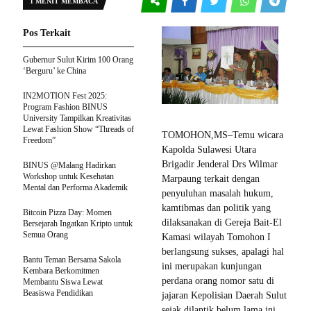
1 MENIT MEMBACA
Pos Terkait
Gubernur Sulut Kirim 100 Orang
‘Berguru’ ke China
IN2MOTION Fest 2025:
Program Fashion BINUS
University Tampilkan Kreativitas
Lewat Fashion Show “Threads of
TOMOHON,MS–Temu wicara
Freedom”
Kapolda Sulawesi Utara
Brigadir Jenderal Drs Wilmar
BINUS @Malang Hadirkan
Workshop untuk Kesehatan
Marpaung terkait dengan
Mental dan Performa Akademik
penyuluhan masalah hukum,
kamtibmas dan politik yang
Bitcoin Pizza Day: Momen
dilaksanakan di Gereja Bait-El
Bersejarah Ingatkan Kripto untuk
Semua Orang
Kamasi wilayah Tomohon I
berlangsung sukses, apalagi hal
Bantu Teman Bersama Sakola
ini merupakan kunjungan
Kembara Berkomitmen
perdana orang nomor satu di
Membantu Siswa Lewat
Beasiswa Pendidikan
jajaran Kepolisian Daerah Sulut
sejak dilantik belum lama ini.