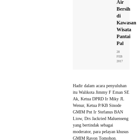
Air
Bersih
di
Kawasan
Wisata
Pantai
Pal
28
FEB
2017
Hadir dalam acara penyuluhan
itu Walikota Jimmy F Eman SE
Ak, Ketua DPRD Ir Miky JL
Wenur, Ketua P/KB Sinode
GMIM Pnt Ir Stefanus BAN
Liow, Drs Jackried Maluenseng
yang bertindak sebagai
moderator, para pelayan khusus
GMIM Rayon Tomohon.