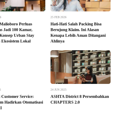
6
25 FEB 2026
 Malioboro Perluas
Hati-Hati Salah Packing Bisa
as Jadi 100 Kamar,
Berujung Klaim. Ini Alasan
Konsep Urban Stay
Kenapa Lebih Aman Ditangani
s Ekosistem Lokal
Ahlinya
5
24 JUN 2025
i Customer Service:
ASHTA District 8 Persembahkan
m Hadirkan Otomatisasi
CHAPTERS 2.0
I