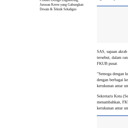
Product Design Engineering:
Jurusan Keren yang Gabungkan
Desain & Teknik Sekaligus
SAS, sapaan akrab
tersebut, dalam ra
FKUB pusat.
“Semoga dengan kun
dengan berbagai ke
kerukunan antar um
Sekretaris Kota (
menambahkan, FKU
kerukunan antar u