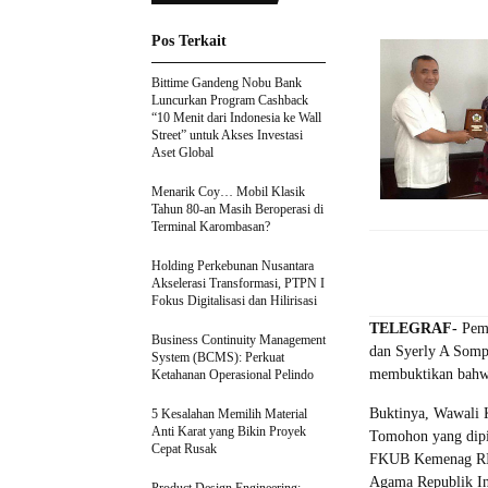
Pos Terkait
Bittime Gandeng Nobu Bank
Luncurkan Program Cashback
“10 Menit dari Indonesia ke Wall
Street” untuk Akses Investasi
Aset Global
Menarik Coy… Mobil Klasik
Tahun 80-an Masih Beroperasi di
Terminal Karombasan?
Holding Perkebunan Nusantara
Akselerasi Transformasi, PTPN I
Fokus Digitalisasi dan Hilirisasi
TELEGRAF-
Peme
Business Continuity Management
dan Syerly A Somp
System (BCMS): Perkuat
membuktikan bahwa
Ketahanan Operasional Pelindo
Buktinya, Wawali
5 Kesalahan Memilih Material
Anti Karat yang Bikin Proyek
Tomohon yang dipi
Cepat Rusak
FKUB Kemenag RI F
Agama Republik In