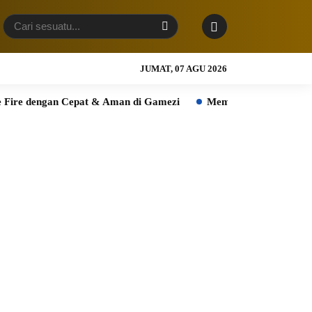
JUMAT, 07 AGU 2026
an Cepat & Aman di Gamezi
Membanggakan! Melky Soekirman d