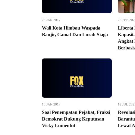
26 JAN 2017
26 FEB 202
Wali Kota Himbau Waspada
Liberta
Banjir, Camat Dan Lurah Siaga
Kapasit
Angkat 
Berbasi
13 JAN 2017
12 JUL 202
Soal Penempatan Pejabat, Fraksi
Revolus
Demokrat Dukung Keputusan
Barantu
Vicky Lumentut
Lewat A